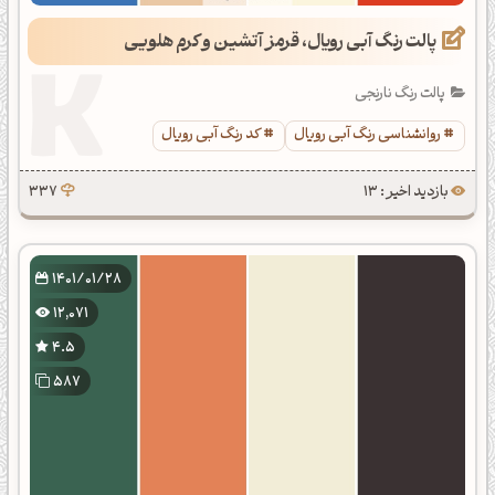
پالت رنگ آبی رویال، قرمز آتشین و کرم هلویی
پالت رنگ نارنجی
روانشناسی رنگ آبی رویال
کد رنگ آبی رویال
بازدید اخیر : 13
337
1401/01/28
12,071
4.5
587