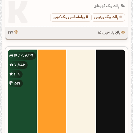
پالت رنگ قهوه‌ای
پالت رنگ زیتونی
روانشناسی رنگ کرمی
بازدید اخیر : 15
217
1401/04/31
7,556
4.8
519