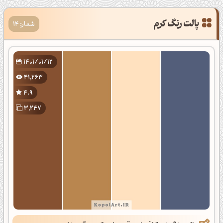
شمار: 14
1401/01/12
41,263
4.9
3,247