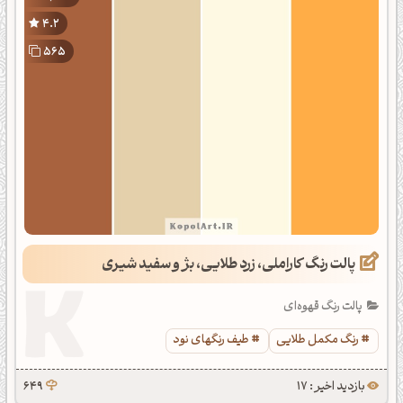
4.2
565
پالت رنگ کاراملی، زرد طلایی، بژ و سفید شیری
پالت رنگ قهوه‌ای
رنگ مکمل طلایی
طیف رنگهای نود
بازدید اخیر : 17
649