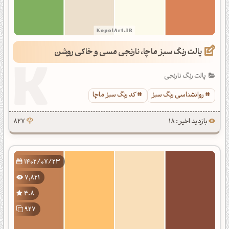
پالت رنگ سبز ماچا، نارنجی مسی و خاکی روشن
پالت رنگ نارنجی
روانشناسی رنگ سبز
کد رنگ سبز ماچا
بازدید اخیر : 18
827
1402/07/23
7,821
4.8
927