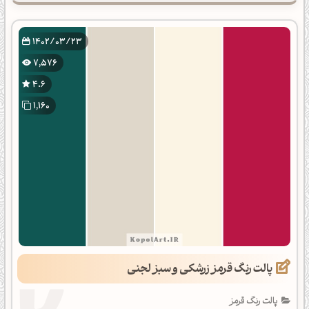
1402/03/23
7,576
4.6
1,160
پالت رنگ قرمز زرشکی و سبز لجنی
پالت رنگ قرمز