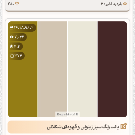
بازدید اخیر : 6
280
1401/09/02
7,042
4.4
374
پالت رنگ سبز زیتونی و قهوه‌ای شکلاتی