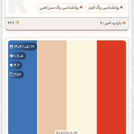
روانشناسی رنگ قرمز
روانشناسی رنگ سبز لجنی
بازدید اخیر : 11
427
1404/05/19
1,705
4.2
256