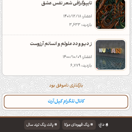
تایپوگرافی شعر نفس عشق
انتشار: 1401/12/18
بازدید: 3,633
ز دیو و دد ملولم و انسانم آرزوست
انتشار: 1400/10/09
بازدید: 6,779
بارگذاری ناموفق بود
کانال تلگرام کپل‌آرت
داغ:
رنگ قهوه‌ای موکا
پالت رنگ ترند سال