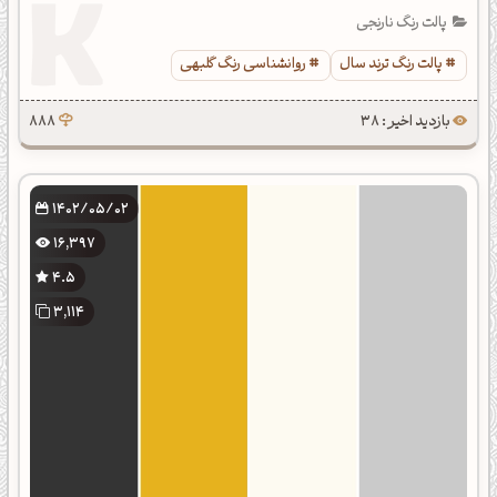
پالت رنگ نارنجی
پالت رنگ ترند سال
روانشناسی رنگ گلبهی
بازدید اخیر : 38
888
1402/05/02
16,397
4.5
3,114