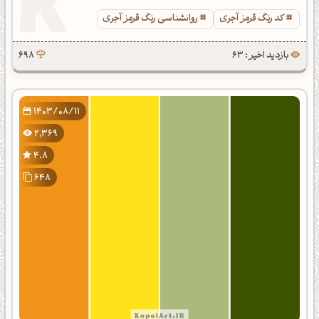
کد رنگ قرمز آجری
روانشناسی رنگ قرمز آجری
بازدید اخیر : 63
698
1403/08/11
2,369
4.8
648