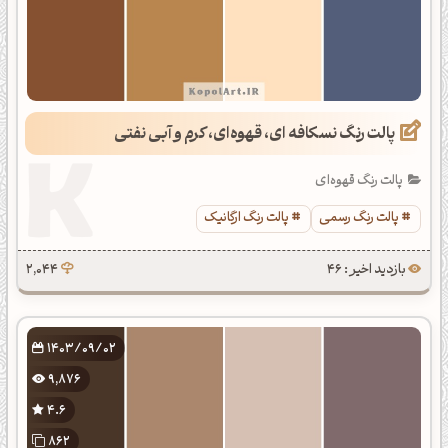
پالت رنگ نسکافه ای، قهوه‌ای، کرم و آبی نفتی
پالت رنگ قهوه‌ای
پالت رنگ رسمی
پالت رنگ ارگانیک
بازدید اخیر : 46
2,044
1403/09/02
9,876
4.6
862