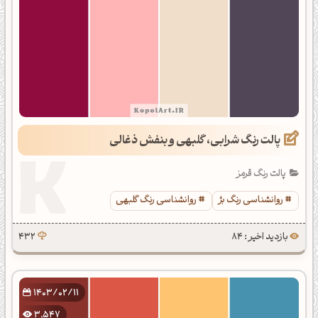
پالت رنگ شرابی، گلبهی و بنفش ذغالی
پالت رنگ قرمز
روانشناسی رنگ بژ
روانشناسی رنگ گلبهی
بازدید اخیر : 84
432
1403/02/11
3,547