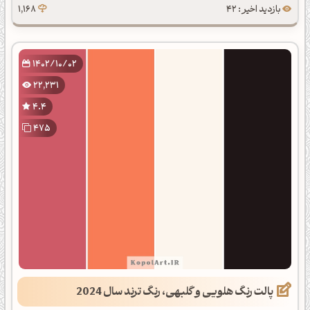
بازدید اخیر : 42
1,168
1402/10/02
22,231
4.4
475
پالت رنگ هلویی و گلبهی، رنگ ترند سال 2024