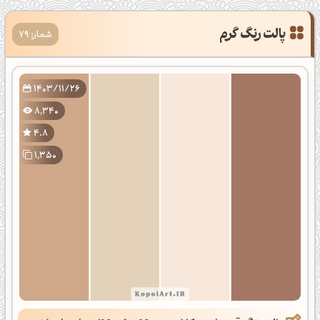
شمار: 79
1403/11/26
8,340
4.8
1,350