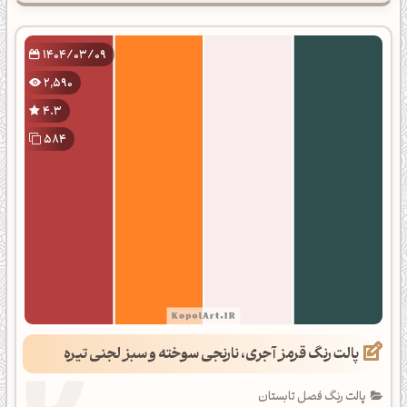
1404/03/09
2,590
4.3
584
پالت رنگ قرمز آجری، نارنجی سوخته و سبز لجنی تیره
پالت رنگ فصل تابستان