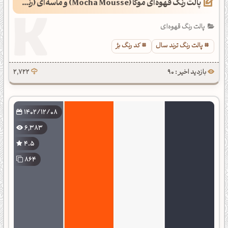
پالت رنگ قهوه‌ای موکا (Mocha Mousse) و ماسه‌ای (رنگ سال 1404)
پالت رنگ قهوه‌ای
پالت رنگ ترند سال
کد رنگ بژ
بازدید اخیر : 90
2,722
1402/12/08
6,383
4.5
864