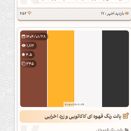
بازدید اخیر : 17
652
1404/01/28
1,812
4.5
345
پالت رنگ قهوه ای کاکائویی و زرد اخرایی
پالت رنگ قهوه‌ای