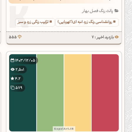
پالت رنگ فصل بهار
روانشناسی رنگ زرد انبه ای(کهربایی)
ترکیب رنگی زرد و سبز
بازدید اخیر : 7
555
1403/12/05
2,501
4.2
579