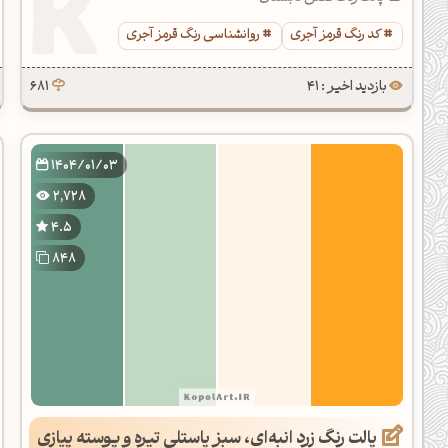
کد رنگ قرمز آجری
روانشناسی رنگ قرمز آجری
بازدید اخیر : 41
681
1404/01/03
2,728
4.5
848
پالت رنگ زرد انبه‌ای، سبز پاستلی تیره و پوسته پیازی