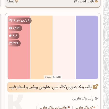
بازدید اخیر : 49
1,155
1404/08/08
1,466
4.8
376
پالت رنگ صورتی کالباسی، هلویی روشن و اسطوخودوسی
پالت رنگ هلویی
کد رنگ هلویی
روانشناسی رنگ هلویی