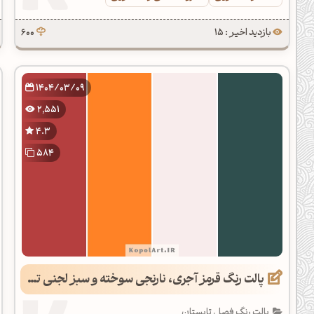
بازدید اخیر : 15
600
1404/03/09
2,551
4.3
584
پالت رنگ قرمز آجری، نارنجی سوخته و سبز لجنی تیره
پالت رنگ فصل تابستان