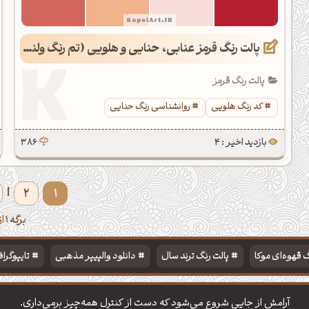
پالت رنگ قرمز عنابی، حنایی و هلویی (تم رنگ ولنتاین)
پالت رنگ قرمز
کد رنگ هلویی
روانشناسی رنگ حنایی
بازدید اخیر : 4
386
2
1
|
برگه 1 از 7
 قهوه‌ای موکا
پالت رنگ ترند سال
دانلود والپیپر مذهبی
تایپوگرا
آرامش از جایی شروع می‌شود که دست از کنترل همه‌چیز برمی‌داری.