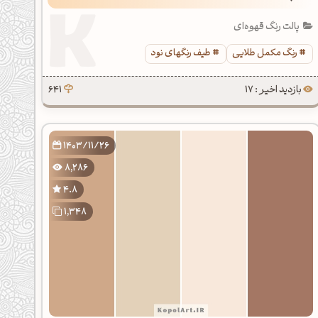
پالت رنگ قهوه‌ای
رنگ مکمل طلایی
طیف رنگهای نود
بازدید اخیر : 17
641
1403/11/26
8,286
4.8
1,348