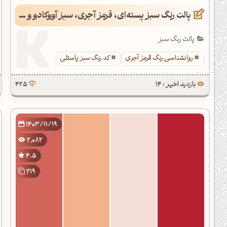
پالت رنگ سبز پسته‌ای، قرمز آجری، سبز آووکادو و زرد نخودی
پالت رنگ سبز
روانشناسی رنگ قرمز آجری
کد رنگ سبز پاستلی
بازدید اخیر : 14
425
1403/11/19
2,082
4.5
219