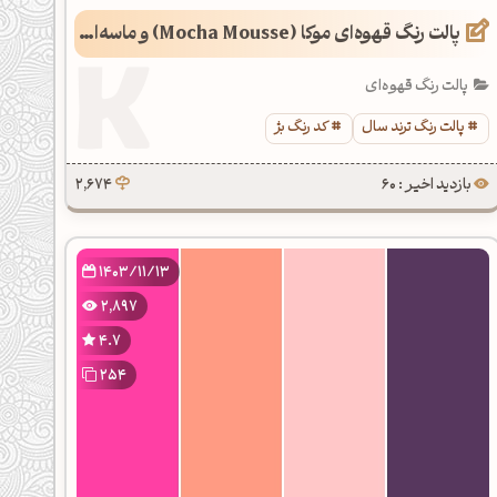
پالت رنگ قهوه‌ای موکا (Mocha Mousse) و ماسه‌ای (رنگ سال 1404)
پالت رنگ قهوه‌ای
پالت رنگ ترند سال
کد رنگ بژ
بازدید اخیر : 60
2,674
1403/11/13
2,897
4.7
254