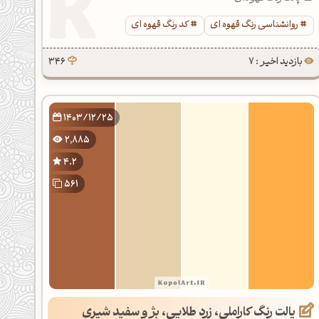
روانشناسی رنگ قهوه ای
کد رنگ قهوه ای
بازدید اخیر : 7
346
1403/12/25
2,885
4.2
561
پالت رنگ کاراملی، زرد طلایی، بژ و سفید شیری