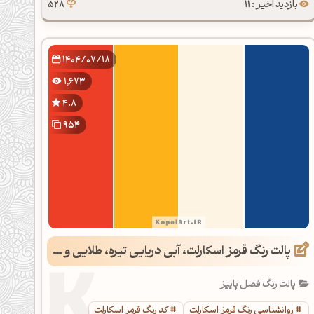
بازدید اخیر : 11
528
1404/07/18
1,673
4.8
954
پالت رنگ قرمز اسکارلت، آبی دریایی تیره، طلایی و عاجی
پالت رنگ فصل پاییز
روانشناسی رنگ قرمز اسکارلت
کد رنگ قرمز اسکارلت