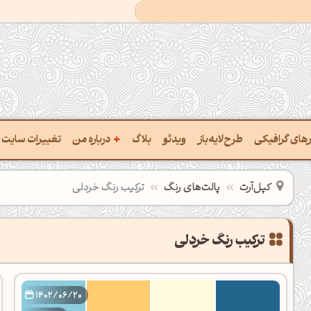
+
ارهای گرافیکی
طرح‌لایه‌باز
ویدئو
بلاگ
درباره من
تغییرات سایت
خت پالت از تصویر
درباره‌من
کپل‌آرت
پالت‌های رنگ
ترکیب رنگ خردلی
یب رنگ‌ها باهم
سفارش پروژه
تن نام رنگ با کد Hex
تماس با ‌من
تخراج کد رنگ از عکس
سوالات متداول‌‌
خت پالت رنگ با هوش‌مصنوعی
1402/06/20