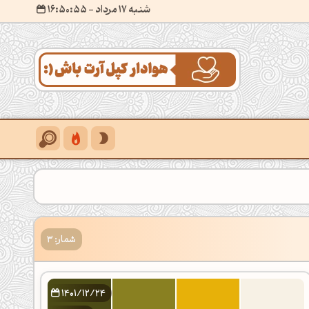
شنبه 17 مرداد
- ۱۶:۵۰:۵۶
شمار: 3
1401/12/24