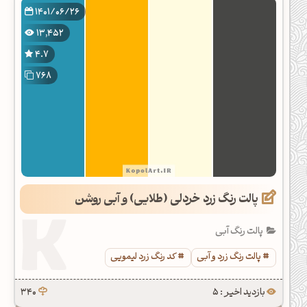
1401/06/26
13,452
4.7
768
پالت رنگ زرد خردلی (طلایی) و آبی روشن
پالت رنگ آبی
پالت رنگ زرد و آبی
کد رنگ زرد لیمویی
بازدید اخیر : 5
340