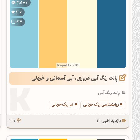
4,587
دیل کدهای رنگ
4.6
فتن رنگ مکمل
617
هده تمام ابزارها
پالت رنگ آبی درباری، آبی آسمانی و خردلی
پالت رنگ آبی
روانشناسی رنگ خردلی
کد رنگ خردلی
بازدید اخیر : 3
220