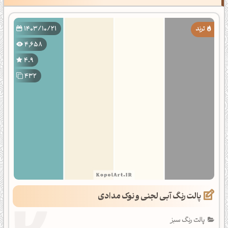
1403/10/21
4,658
4.9
432
پالت رنگ آبی لجنی و نوک مدادی
پالت رنگ سبز