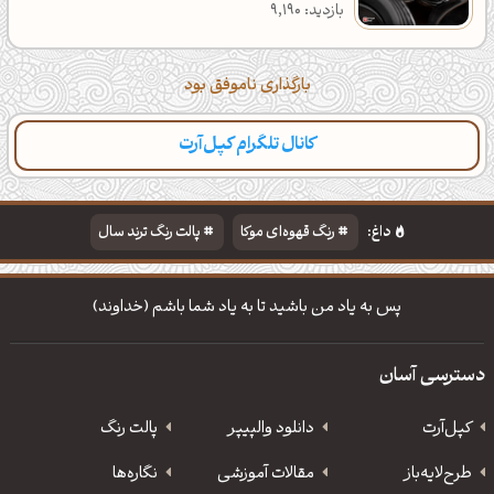
بازدید: 9,190
بارگذاری ناموفق بود
کانال تلگرام کپل‌آرت
داغ:
رنگ قهوه‌ای موکا
پالت رنگ ترند سال
دانلود والپیپر مذهبی
تایپوگرافی شعر مولانا
پس به یاد من باشید تا به یاد شما باشم (خداوند)
دسترسی آسان
کپل‌آرت
دانلود‌ والپیپر
پالت رنگ
طرح‌لایه‌باز
مقالات آموزشی
نگاره‌ها