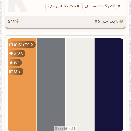
پالت رنگ نوک مدادی
پالت رنگ آبی لجنی
بازدید اخیر : 115
528
1401/03/15
8,168
4.2
1,117