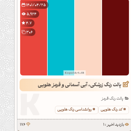
1401/04/25
5,924
4.7
306
پالت رنگ زرشکی، آبی آسمانی و قرمز هلویی
پالت رنگ قرمز
کد رنگ هلویی
روانشناسی رنگ هلویی
بازدید اخیر : 1
176