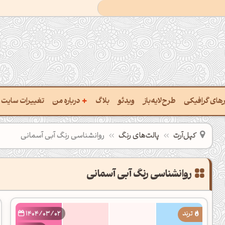
+
ارهای گرافیکی
طرح‌لایه‌باز
ویدئو
بلاگ
درباره من
تغییرات سایت
خت پالت از تصویر
درباره‌من
کپل‌آرت
پالت‌های رنگ
روانشناسی رنگ آبی آسمانی
یب رنگ‌ها باهم
سفارش پروژه
تن نام رنگ با کد Hex
تماس با ‌من
تخراج کد رنگ از عکس
سوالات متداول‌‌
خت پالت رنگ با هوش‌مصنوعی
1404/03/02