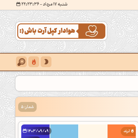
شنبه 17 مرداد
- ۲۲:۲۳:۳۷
شمار: 5
1403/09/09