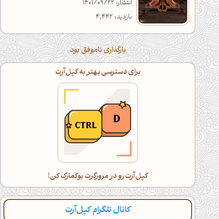
انتشار: 1401/09/22
بازدید: 4,442
بارگذاری ناموفق بود
برای دسترسی بهتر به کپل‌آرت
کپل‌آرت رو در مرورگرت بوکمارک کن!
کانال تلگرام کپل‌آرت