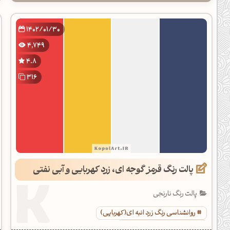
1402/01/30
4,749
4.8
316
پالت رنگ قرمز گوجه ای، زرد کهربایی و آبی نفتی
پالت رنگ نارنجی
روانشناسی رنگ زرد انبه ای(کهربایی)
کد رنگ زرد انبه ای(کهربایی)