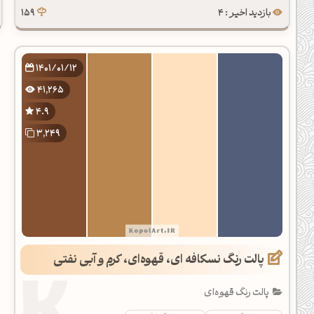
بازدید اخیر : 4
159
1401/01/12
41,265
4.9
3,249
پالت رنگ نسکافه ای، قهوه‌ای، کرم و آبی نفتی
پالت رنگ قهوه‌ای