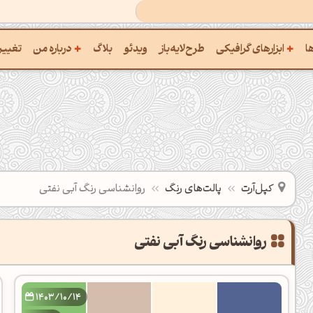
+
+
ها
ابزارهای گرافیکی
طرح‌لایه‌باز
ویدئو
بلاگ
درباره من
تغییر
ساخت پالت از تصویر
درباره‌من
ترکیب رنگ‌ها باهم
سفارش پروژه
یافتن نام رنگ با کد Hex
تماس با ‌من
استخراج کد رنگ از عکس
سوالات متداول‌‌
کپل‌آرت
پالت‌های رنگ
روانشناسی رنگ آبی نفتی
ساخت پالت رنگ با هوش‌مصنوعی
تبدیل کدهای رنگ
یافتن رنگ مکمل
مشاهده تمام ابزارها
1403/10/14