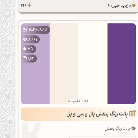
بازدید اخیر : 6
199
1402/08/01
8,961
4.7
962
پالت رنگ بنفش باز، یاسی و بژ
پالت رنگ بنفش