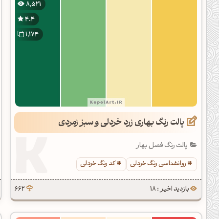
8,521
دیل کدهای رنگ
4.4
فتن رنگ مکمل
1,174
هده تمام ابزارها
پالت رنگ بهاری زرد خردلی و سبز زمردی
پالت رنگ فصل بهار
روانشناسی رنگ خردلی
کد رنگ خردلی
بازدید اخیر : 18
662