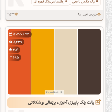
رنگ مکمل نارنجی
روانشناسی رنگ قهوه ای
بازدید اخیر : 9
253
1402/06/13
8,439
4.3
685
پالت رنگ پاییزی آجری، پرتقالی و شکلاتی