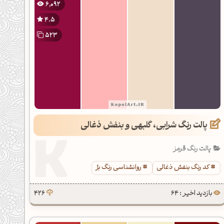
6,092
4.5
523
پالت رنگ شرابی، گلبهی و بنفش ذغالی
پالت رنگ قرمز
کد رنگ بنفش ذغالی
روانشناسی رنگ بژ
بازدید اخیر : 64
426