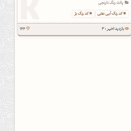
پالت رنگ نارنجی
کد رنگ آبی نفتی
کد رنگ بژ
بازدید اخیر : 3
166