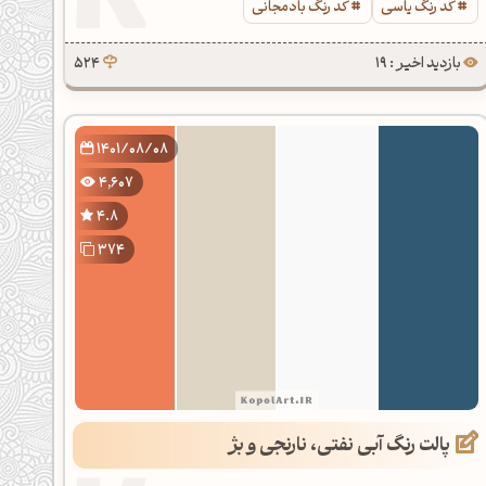
کد رنگ یاسی
کد رنگ بادمجانی
بازدید اخیر : 19
524
1401/08/08
4,607
4.8
374
پالت رنگ آبی نفتی، نارنجی و بژ