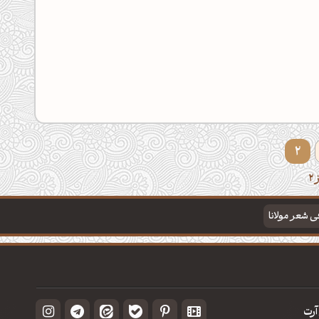
2
فی شعر مولانا
آرت