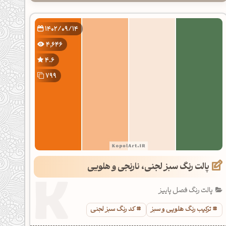
1402/09/14
4,646
4.6
799
پالت رنگ سبز لجنی، نارنجی و هلویی
پالت رنگ فصل پاییز
ترکیب رنگ هلویی و سبز
کد رنگ سبز لجنی