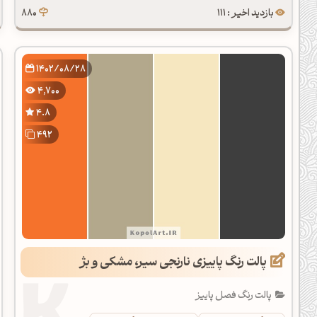
بازدید اخیر : 111
880
1402/08/28
4,700
4.8
492
پالت رنگ پاییزی نارنجی سیر، مشکی و بژ
پالت رنگ فصل پاییز