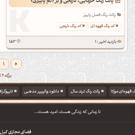
پالت رنگ خرمایی، نارنجی و بژ (تم پاییزی)
پالت رنگ فصل پاییز
کد رنگ قهوه ای
کد رنگ نارنجی
بازدید اخیر : 1
153
1
برگه 2 از 2
 قهوه‌ای موکا
پالت رنگ ترند سال
دانلود والپیپر مذهبی
تایپوگرا
تا زمانی که زندگی هست، امید هست...
فضای مجازی کپل‌