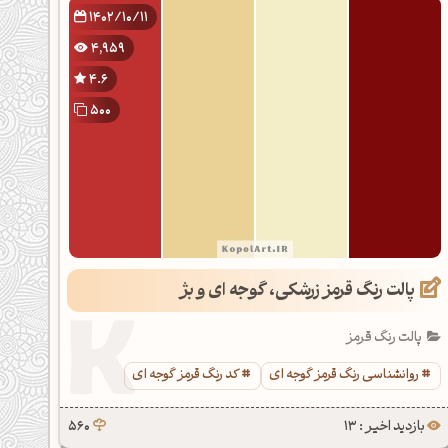
1402/10/11
4,959
4.6
500
پالت رنگ قرمز زرشکی، گوجه ای و بژ
پالت رنگ قرمز
روانشناسی رنگ قرمز گوجه ای
کد رنگ قرمز گوجه ای
بازدید اخیر : 13
560