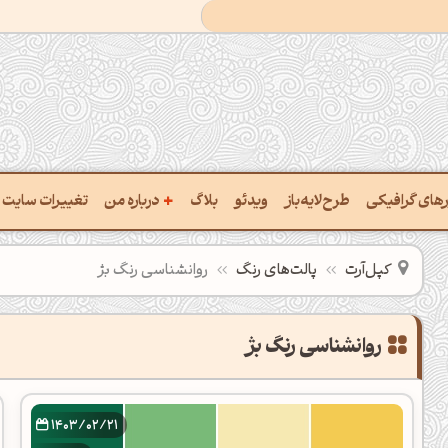
+
ارهای گرافیکی
طرح‌لایه‌باز
ویدئو
بلاگ
درباره من
تغییرات سایت
خت پالت از تصویر
درباره‌من
کپل‌آرت
پالت‌های رنگ
روانشناسی رنگ بژ
یب رنگ‌ها باهم
سفارش پروژه
تن نام رنگ با کد Hex
تماس با ‌من
تخراج کد رنگ از عکس
سوالات متداول‌‌
خت پالت رنگ با هوش‌مصنوعی
1403/02/21