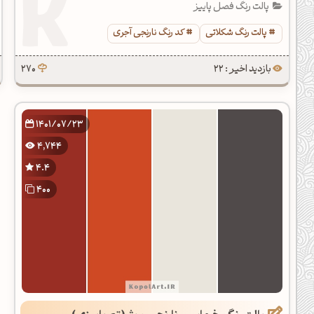
پالت رنگ فصل پاییز
پالت رنگ شکلاتی
کد رنگ نارنجی آجری
بازدید اخیر : 22
270
1401/07/23
4,744
4.4
400