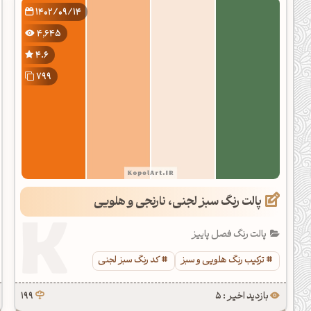
1402/09/14
4,645
4.6
799
پالت رنگ سبز لجنی، نارنجی و هلویی
پالت رنگ فصل پاییز
ترکیب رنگ هلویی و سبز
کد رنگ سبز لجنی
بازدید اخیر : 5
199