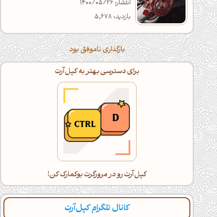
انتشار: 1400/05/26
بازدید: 5,678
بارگذاری ناموفق بود
اگه خسته شدی، با گوشی ادامه بده!
دراز بکش و کپل‌آرت رو اسکرول کن(:
کانال تلگرام کپل‌آرت