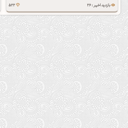
بازدید اخیر : 26
522