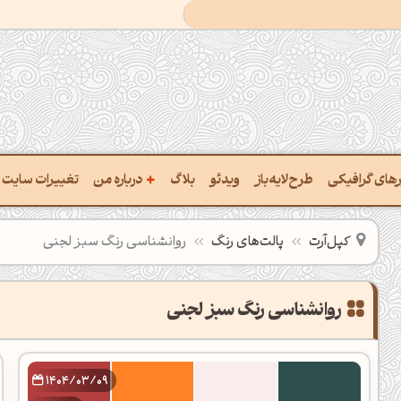
+
ارهای گرافیکی
طرح‌لایه‌باز
ویدئو
بلاگ
درباره من
تغییرات سایت
خت پالت از تصویر
درباره‌من
کپل‌آرت
پالت‌های رنگ
روانشناسی رنگ سبز لجنی
یب رنگ‌ها باهم
سفارش پروژه
تن نام رنگ با کد Hex
تماس با ‌من
تخراج کد رنگ از عکس
سوالات متداول‌‌
خت پالت رنگ با هوش‌مصنوعی
1404/03/09