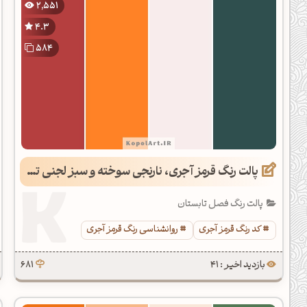
2,551
دیل کدهای رنگ
4.3
فتن رنگ مکمل
584
هده تمام ابزارها
پالت رنگ قرمز آجری، نارنجی سوخته و سبز لجنی تیره
پالت رنگ فصل تابستان
کد رنگ قرمز آجری
روانشناسی رنگ قرمز آجری
بازدید اخیر : 41
681