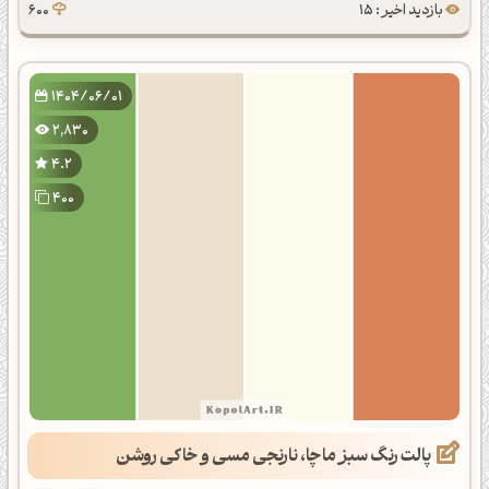
بازدید اخیر : 15
600
1404/06/01
2,830
4.2
400
پالت رنگ سبز ماچا، نارنجی مسی و خاکی روشن