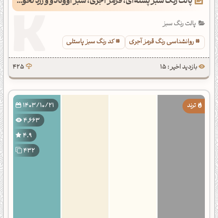
پالت رنگ سبز پسته‌ای، قرمز آجری، سبز آووکادو و زرد نخودی
پالت رنگ سبز
روانشناسی رنگ قرمز آجری
کد رنگ سبز پاستلی
بازدید اخیر : 15
425
1403/10/21
4,663
4.9
432