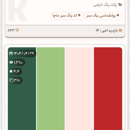
پالت رنگ نارنجی
روانشناسی رنگ سبز
کد رنگ سبز ماچا
بازدید اخیر : 14
823
1404/04/29
1,380
4.4
318