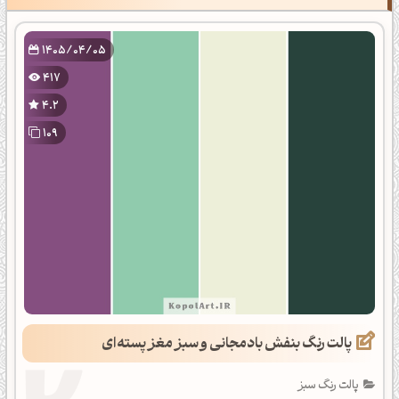
1405/04/05
417
4.2
109
پالت رنگ بنفش بادمجانی و سبز مغز پسته‌ای
پالت رنگ سبز