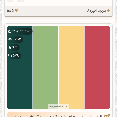
بازدید اخیر : 8
555
1403/12/05
2,502
4.2
579