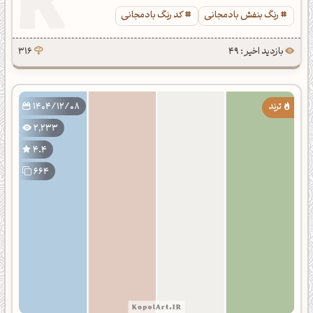
رنگ بنفش بادمجانی
کد رنگ بادمجانی
بازدید اخیر : 49
316
1404/12/08
2,233
4.4
664