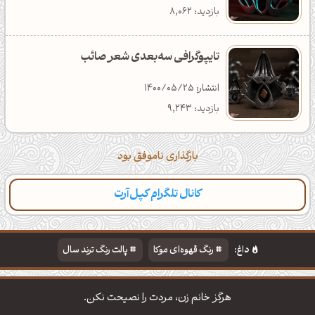
بازدید: 8,062
تایپوگرافی سه‌بعدی شعر صائب
انتشار: 1400/05/25
بازدید: 9,243
بارگذاری ناموفق بود
کانال تلگرام کپل‌آرت
داغ:
رنگ قهوه‌ای موکا
پالت رنگ ترند سال
دانلود والپیپر مذهبی
تایپوگرافی شعر مولانا
هرگز خانم زن، مردت را نصیحت نکن.