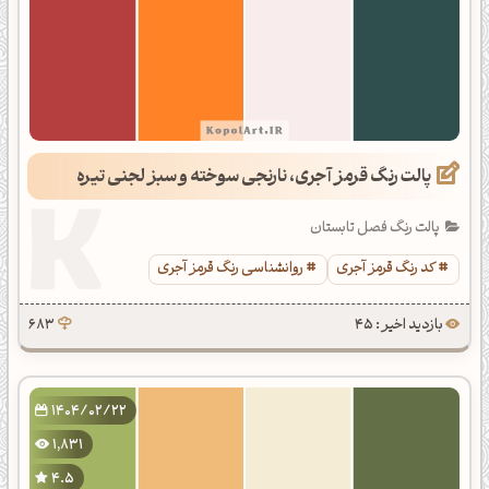
پالت رنگ قرمز آجری، نارنجی سوخته و سبز لجنی تیره
پالت رنگ فصل تابستان
کد رنگ قرمز آجری
روانشناسی رنگ قرمز آجری
بازدید اخیر : 45
683
1404/02/22
1,831
4.5