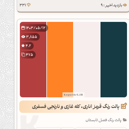
بازدید اخیر : 9
331
1403/05/12
3,855
4.2
475
پالت رنگ قرمز اناری، کله غازی و نارنجی فسفری
پالت رنگ فصل تابستان