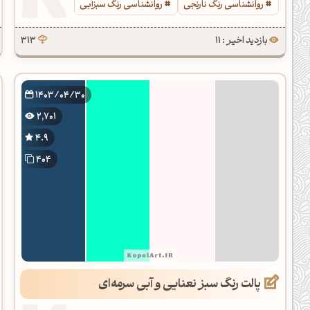
روانشناسی رنگ نارنجی
روانشناسی رنگ سبزآبی
بازدید اخیر : 11
313
1403/04/30
2,701
4.9
404
پالت رنگ سبز نعنایی و آبی سرمه‌ای