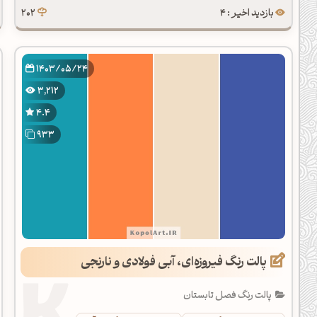
بازدید اخیر : 4
202
1403/05/24
3,212
4.4
933
پالت رنگ فیروزه‌ای، آبی فولادی و نارنجی
پالت رنگ فصل تابستان