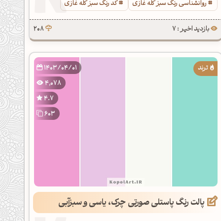
روانشناسی رنگ سبز کله غازی
کد رنگ سبز کله غازی
بازدید اخیر : 7
208
1403/04/01
4,078
4.7
603
پالت رنگ پاستلی صورتی چرک، یاسی و سبزآبی