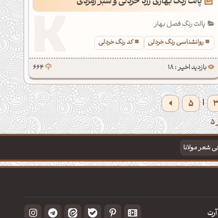
پالت رنگ بهاری زرد خردلی و سبز زمردی
پالت رنگ فصل بهار
روانشناسی رنگ خردلی
کد رنگ خردلی
بازدید اخیر : 18
664
5
|
فی شعر مولانا
آرت