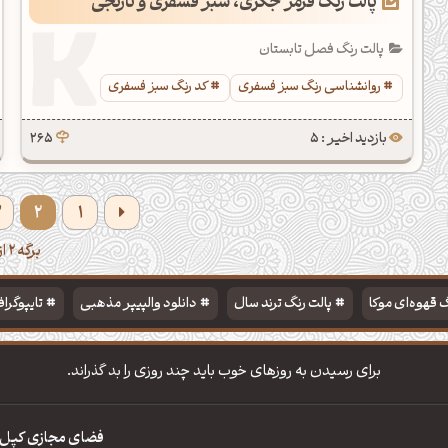
پالت رنگ قرمز جگری، سبز فسفری و نارنجی
پالت رنگ فصل تابستان
روانشناسی رنگ سبز فسفری
کد رنگ سبز فسفری
بازدید اخیر : 5
265
3
2
1
برگه 2 از 5
 قهوه‌ای موکا
پالت رنگ ترند سال
دانلود والپیپر مذهبی
تایپوگرا
برای رسیدن به روزهای خوب باید چند روزی را بد گذراند.
فضای مجازی کپل‌