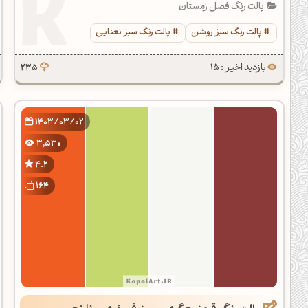
پالت رنگ فصل زمستان
پالت رنگ سبز روشن
پالت رنگ سبز نعنایی
بازدید اخیر : 15
235
1403/03/02
3,530
4.2
164