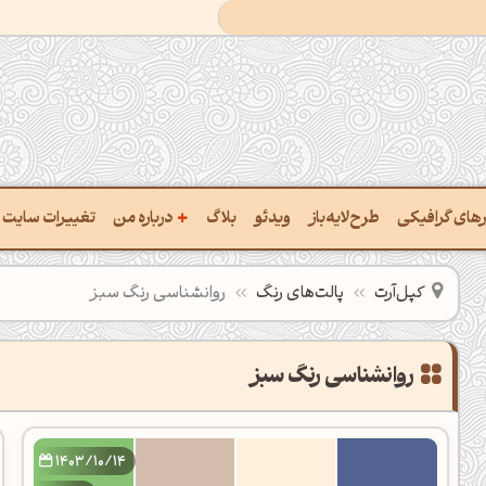
+
ارهای گرافیکی
طرح‌لایه‌باز
ویدئو
بلاگ
درباره من
تغییرات سایت
خت پالت از تصویر
درباره‌من
کپل‌آرت
پالت‌های رنگ
روانشناسی رنگ سبز
یب رنگ‌ها باهم
سفارش پروژه
تن نام رنگ با کد Hex
تماس با ‌من
تخراج کد رنگ از عکس
سوالات متداول‌‌
خت پالت رنگ با هوش‌مصنوعی
1403/10/14