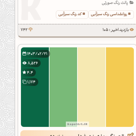
پالت رنگ صورتی
روانشناسی رنگ سبزآبی
کد رنگ سبزآبی
بازدید اخیر : 105
742
1403/02/21
8,526
4.4
1,174