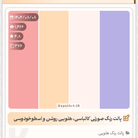
1404/08/08
1,466
4.8
376
پالت رنگ صورتی کالباسی، هلویی روشن و اسطوخودوسی
پالت رنگ هلویی