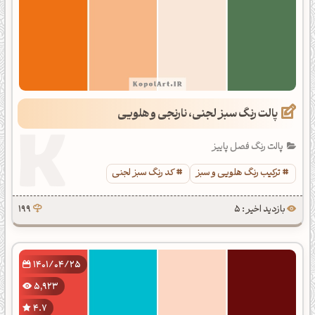
پالت رنگ سبز لجنی، نارنجی و هلویی
پالت رنگ فصل پاییز
ترکیب رنگ هلویی و سبز
کد رنگ سبز لجنی
بازدید اخیر : 5
199
1401/04/25
5,923
4.7