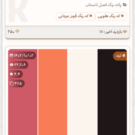
پالت رنگ فصل تابستان
کد رنگ هلویی
کد رنگ قرمز مرجانی
بازدید اخیر : 18
250
1402/10/02
22,209
4.4
475