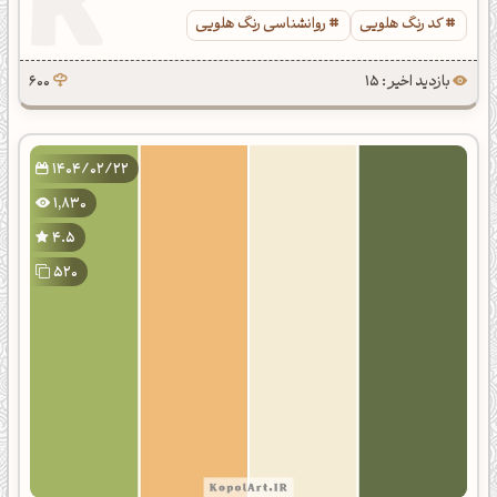
کد رنگ هلویی
روانشناسی رنگ هلویی
بازدید اخیر : 15
600
1404/02/22
1,830
4.5
520