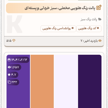
پالت رنگ هلویی مخملی، سبز خردلی و پسته‌ای
پالت رنگ سبز
کد رنگ هلویی
روانشناسی رنگ هلویی
بازدید اخیر : 7
515
1404/02/12
1,657
4.7
232