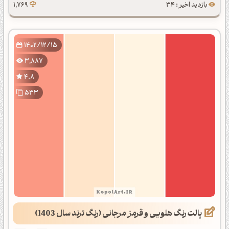
بازدید اخیر : 34
1,769
1402/12/15
3,887
4.8
533
پالت رنگ هلویی و قرمز مرجانی (رنگ ترند سال 1403)