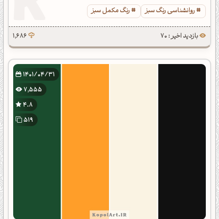
روانشناسی رنگ سبز
رنگ مکمل سبز
بازدید اخیر : 70
1,686
1401/04/31
7,555
4.8
519