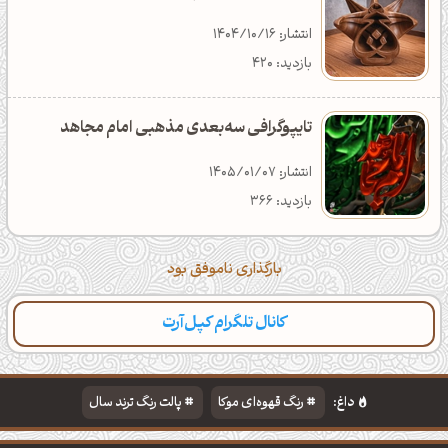
انتشار: 1404/10/16
بازدید: 420
تایپوگرافی سه‌بعدی مذهبی امام مجاهد
انتشار: 1405/01/07
بازدید: 366
بارگذاری ناموفق بود
کانال تلگرام کپل‌آرت
داغ:
رنگ قهوه‌ای موکا
پالت رنگ ترند سال
دانلود والپیپر مذهبی
تایپوگرافی شعر مولانا