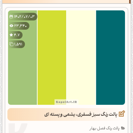
1402/07/03
23,340
4.7
1,591
پالت رنگ سبز فسفری، یشمی و پسته ای
پالت رنگ فصل بهار