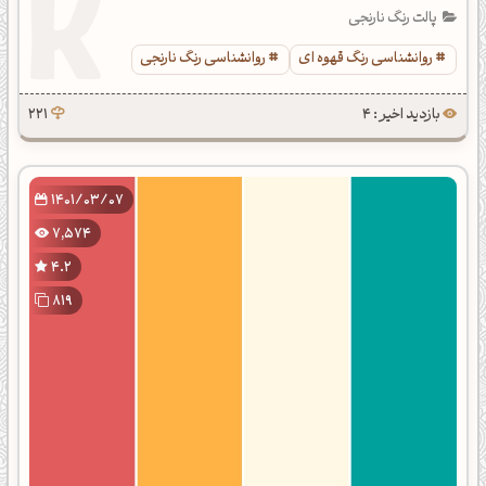
پالت رنگ نارنجی
روانشناسی رنگ قهوه ای
روانشناسی رنگ نارنجی
بازدید اخیر : 4
221
1401/03/07
7,574
4.2
819