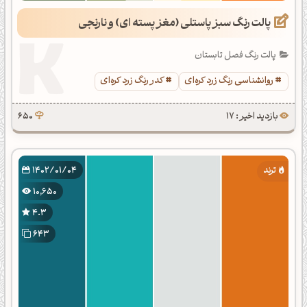
پالت رنگ سبز پاستلی (مغز پسته ای) و نارنجی
پالت رنگ فصل تابستان
روانشناسی رنگ زرد کره‌ای
کدر رنگ زرد کره‌ای
بازدید اخیر : 17
650
1402/01/04
10,650
4.3
643