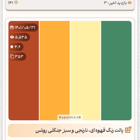
بازدید اخیر : 3
141
1401/05/31
5,535
4.6
353
پالت رنگ قهوه‌ای، نارنجی و سبز جنگلی روشن