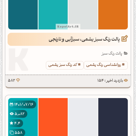
پالت رنگ سبز یشمی، سبزآبی و نارنجی
پالت رنگ سبز
روانشناسی رنگ یشمی
کد رنگ سبز یشمی
بازدید اخیر : 154
582
1401/07/16
5,082
4.4
558