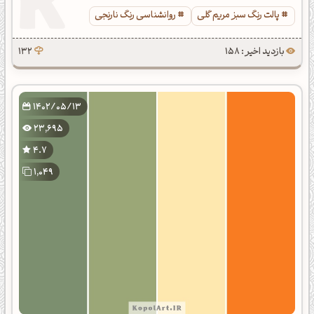
پالت رنگ سبز مریم گلی
روانشناسی رنگ نارنجی
بازدید اخیر : 158
132
1402/05/13
23,695
4.7
1,049