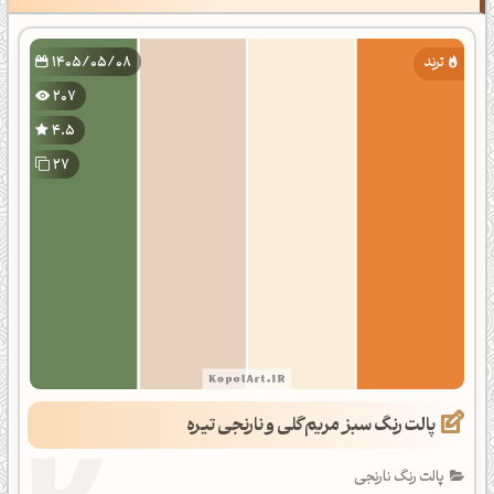
1405/05/08
207
4.5
27
پالت رنگ سبز مریم‌گلی و نارنجی تیره
پالت رنگ نارنجی