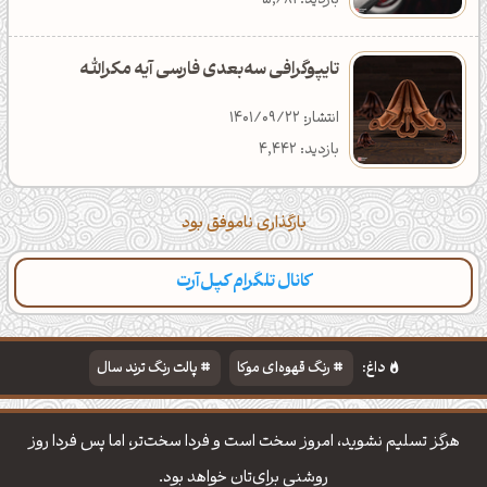
بازدید: 5,681
تایپوگرافی سه‌بعدی فارسی آیه مکرالله
انتشار: 1401/09/22
بازدید: 4,442
بارگذاری ناموفق بود
کانال تلگرام کپل‌آرت
داغ:
رنگ قهوه‌ای موکا
پالت رنگ ترند سال
دانلود والپیپر مذهبی
تایپوگرافی شعر مولانا
هرگز تسلیم نشوید، امروز سخت است و فردا سخت‌تر، اما پس فردا روز
روشنی برای‌تان خواهد بود.