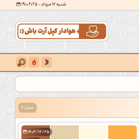
شنبه 17 مرداد
- ۱۹:۰۲:۲۶
شمار: 4
1403/12/25