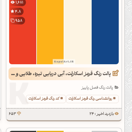
1,681
دیل کدهای رنگ
4.8
فتن رنگ مکمل
958
هده تمام ابزارها
پالت رنگ قرمز اسکارلت، آبی دریایی تیره، طلایی و عاجی
پالت رنگ فصل پاییز
روانشناسی رنگ قرمز اسکارلت
کد رنگ قرمز اسکارلت
بازدید اخیر : 24
653