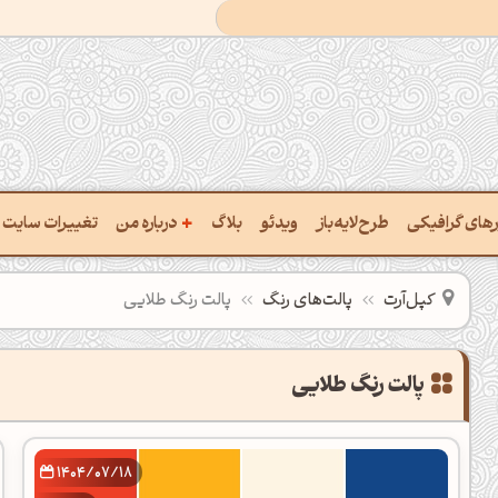
+
ارهای گرافیکی
طرح‌لایه‌باز
ویدئو
بلاگ
درباره من
تغییرات سایت
خت پالت از تصویر
درباره‌من
کپل‌آرت
پالت‌های رنگ
پالت رنگ طلایی
یب رنگ‌ها باهم
سفارش پروژه
تن نام رنگ با کد Hex
تماس با ‌من
تخراج کد رنگ از عکس
سوالات متداول‌‌
خت پالت رنگ با هوش‌مصنوعی
1404/07/18