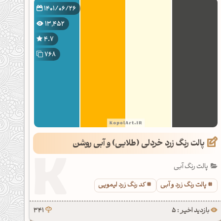
1401/06/26
13,452
4.7
768
پالت رنگ زرد خردلی (طلایی) و آبی روشن
پالت رنگ آبی
پالت رنگ زرد و آبی
کد رنگ زرد لیمویی
بازدید اخیر : 5
341