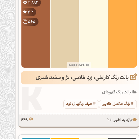
2,892
4.2
565
پالت رنگ کاراملی، زرد طلایی، بژ و سفید شیری
پالت رنگ قهوه‌ای
رنگ مکمل طلایی
طیف رنگهای نود
بازدید اخیر : 21
649