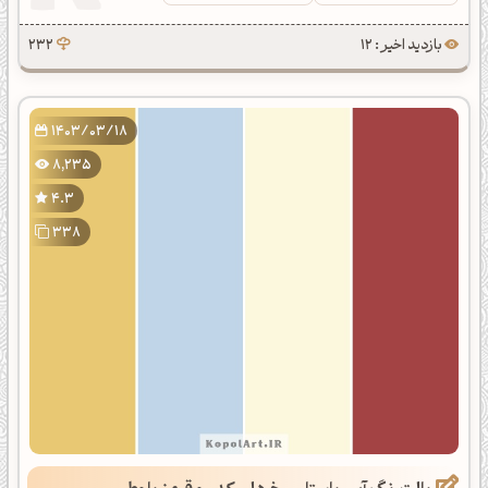
بازدید اخیر : 12
232
1403/03/18
8,235
4.3
338