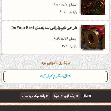
انتشار: 1400/08/01
بازدید: 6,173
طراحی تایپوگرافی سه‌بعدی Do Your Best
انتشار: 1404/11/26
بازدید: 304
بارگذاری ناموفق بود
کانال تلگرام کپل‌آرت
داغ:
رنگ قهوه‌ای موکا
پالت رنگ ترند سال
دانلود والپیپر مذهبی
تایپوگرافی شعر مولانا