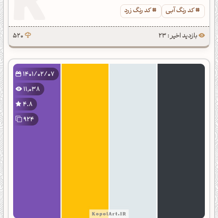
کد رنگ آبی
کد رنگ زرد
بازدید اخیر : 23
520
1401/02/07
11,038
4.8
924