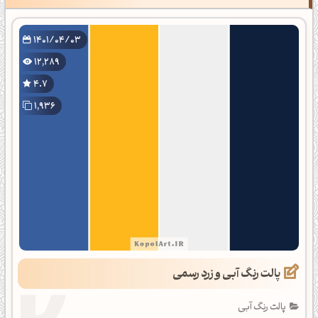
1401/04/03
12,289
4.7
1,936
پالت رنگ آبی و زرد رسمی
پالت رنگ آبی