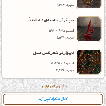
بازدید: 7,508
دانلود: 365
دسته‌بندی: تکنولوژی
بازدید: 1,684
تایپوگرافی سه‌بعدی عاشقانه طُ
انتشار: 1403/09/15
بازدید: 1,579
تایپوگرافی شعر نفس عشق
انتشار: 1401/12/18
بازدید: 3,632
بارگذاری ناموفق بود
کانال تلگرام کپل‌آرت