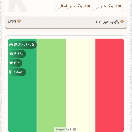
کد رنگ هلویی
کد رنگ سبز پاستلی
بازدید اخیر : 37
1,769
1402/09/05
4,980
4.4
1,584