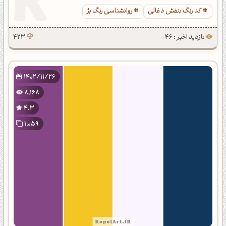
کد رنگ بنفش ذغالی
روانشناسی رنگ بژ
بازدید اخیر : 46
423
1402/11/26
8,168
4.3
1,059