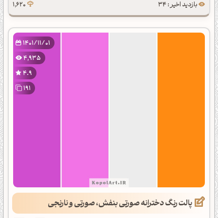
بازدید اخیر : 34
1,620
1401/11/01
4,935
4.9
191
پالت رنگ دخترانه صورتی بنفش، صورتی و نارنجی