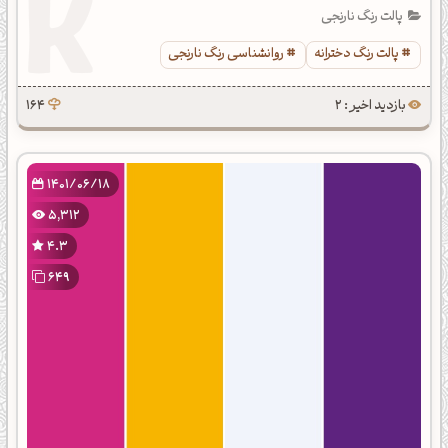
پالت رنگ نارنجی
پالت رنگ دخترانه
روانشناسی رنگ نارنجی
بازدید اخیر : 2
164
1401/06/18
5,312
4.3
649