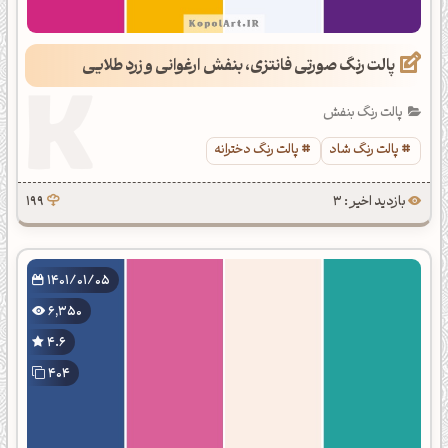
پالت رنگ صورتی فانتزی، بنفش ارغوانی و زرد طلایی
پالت رنگ بنفش
پالت رنگ شاد
پالت رنگ دخترانه
بازدید اخیر : 3
199
1401/01/05
6,350
4.6
404