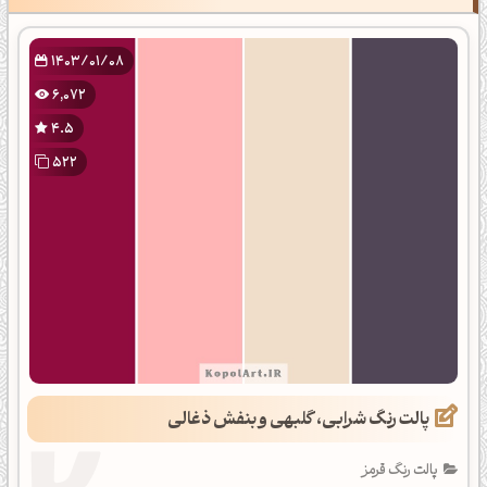
1403/01/08
6,072
4.5
522
پالت رنگ شرابی، گلبهی و بنفش ذغالی
پالت رنگ قرمز