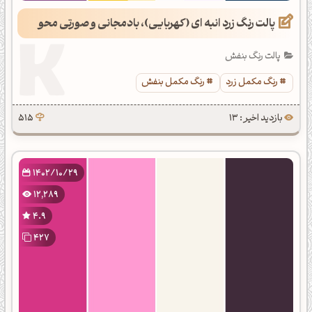
پالت رنگ زرد انبه ای (کهربایی)، بادمجانی و صورتی محو
پالت رنگ بنفش
رنگ مکمل زرد
رنگ مکمل بنفش
بازدید اخیر : 13
515
1402/10/29
12,289
4.9
427