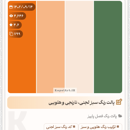
1402/09/14
4,646
4.6
799
پالت رنگ سبز لجنی، نارنجی و هلویی
پالت رنگ فصل پاییز
ترکیب رنگ هلویی و سبز
کد رنگ سبز لجنی