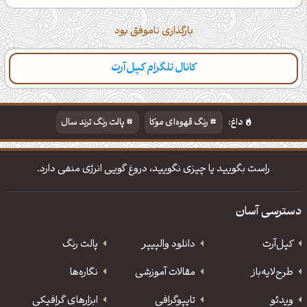
بارگذاری ناموفق بود
کانال تلگرام کپل‌آرت
داغ:
رنگ قهوه‌ای موکا
پالت رنگ ترند سال
دانلود والپیپر مذهبی
تایپوگرافی شعر مولانا
راست بگویید یا چیزی نگویید، دروغ گویی انرژی منفی دارد.
دسترسی آسان
کپل‌آرت
دانلود‌ والپیپر
پالت رنگ
طرح‌لایه‌باز
مقالات آموزشی
نگاره‌ها
ویدئو
‌تایپوگرافی
ابزارهای گرافیکی