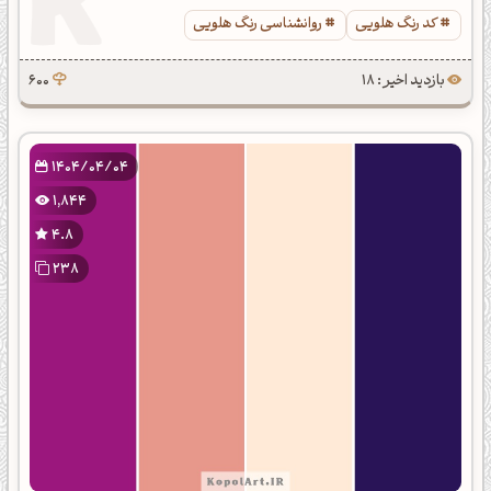
کد رنگ هلویی
روانشناسی رنگ هلویی
بازدید اخیر : 18
600
1404/04/04
1,844
4.8
238