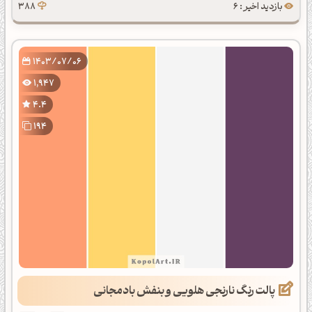
بازدید اخیر : 6
388
1403/07/06
1,947
4.4
194
پالت رنگ نارنجی هلویی و بنفش بادمجانی