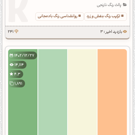
پالت رنگ نارنجی
ترکیب رنگ بنفش و زرد
روانشناسی رنگ بادمجانی
بازدید اخیر : 3
241
1402/12/27
14,114
4.3
1,891