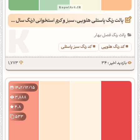
پالت رنگ پاستلی هلویی، سبز و کرم استخوانی (رنگ سال 1403)
پالت رنگ فصل بهار
کد رنگ هلویی
کد رنگ سبز پاستلی
بازدید اخیر : 34
1,773
1402/12/15
3,888
4.8
533