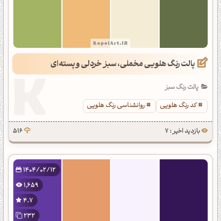
پالت رنگ هلویی مخملی، سبز خردلی و پسته‌ای
پالت رنگ سبز
کد رنگ هلویی
روانشناسی رنگ هلویی
بازدید اخیر : 7
516
1404/02/12
1,659
4.7
232