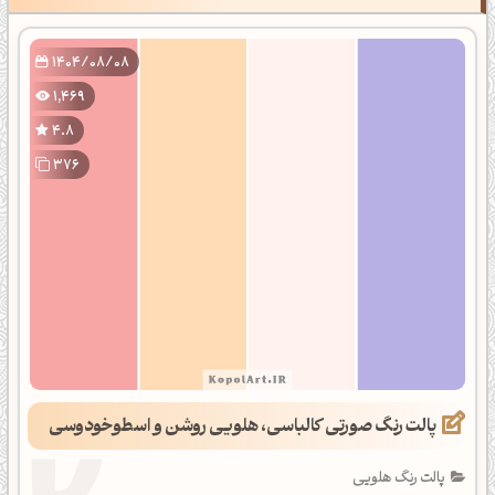
1404/08/08
1,469
4.8
376
پالت رنگ صورتی کالباسی، هلویی روشن و اسطوخودوسی
پالت رنگ هلویی