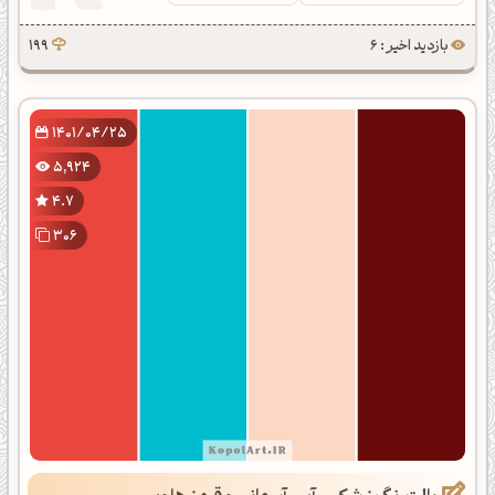
بازدید اخیر : 6
199
1401/04/25
5,924
4.7
306