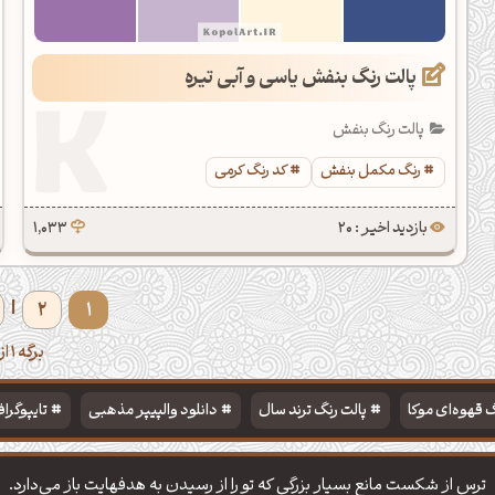
پالت رنگ بنفش یاسی و آبی تیره
پالت رنگ بنفش
رنگ مکمل بنفش
کد رنگ کرمی
بازدید اخیر : 20
1,033
2
1
|
برگه 1 از 12
 قهوه‌ای موکا
پالت رنگ ترند سال
دانلود والپیپر مذهبی
تایپوگرا
ترس از شکست مانع بسیار بزرگی که تو را از رسیدن به هدفهایت باز می‌دارد.