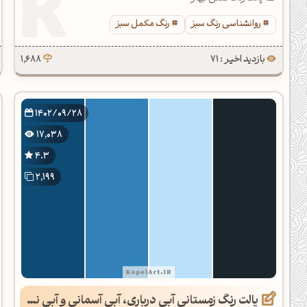
روانشناسی رنگ سبز
رنگ مکمل سبز
بازدید اخیر : 71
1,688
1402/09/28
17,038
4.3
2,199
پالت رنگ زمستانی آبی درباری، آبی آسمانی و آبی نفتی