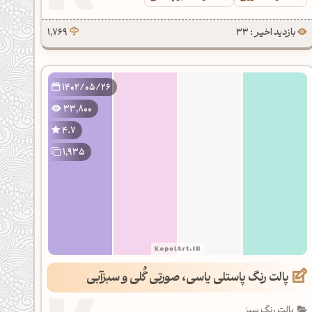
بازدید اخیر : 33
1,769
1402/05/26
33,800
4.7
1,935
پالت رنگ پاستلی یاسی، صورتی گُلی و سبزآبی
پالت رنگ سبز