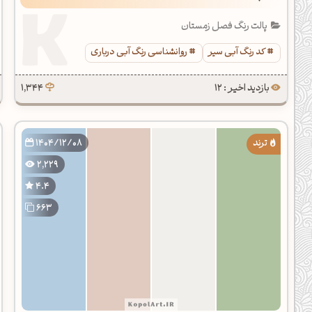
پالت رنگ فصل زمستان
کد رنگ آبی سیر
روانشناسی رنگ آبی درباری
بازدید اخیر : 12
1,344
1404/12/08
2,229
4.4
663