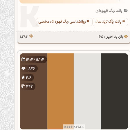
پالت رنگ قهوه‌ای
پالت رنگ ترند سال
روانشناسی رنگ قهوه ای مخملی
بازدید اخیر : 65
1,293
1404/11/04
1,876
4.6
442