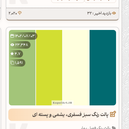
بازدید اخیر : 32
2,020
1402/07/03
23,348
4.7
1,591
پالت رنگ سبز فسفری، یشمی و پسته ای
پالت رنگ فصل بهار