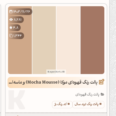
دیل کدهای رنگ
1403/11/26
فتن رنگ مکمل
8,281
هده تمام ابزارها
4.8
1,344
پالت رنگ قهوه‌ای موکا (Mocha Mousse) و ماسه‌ای (رنگ سال 1404)
پالت رنگ قهوه‌ای
پالت رنگ ترند سال
کد رنگ بژ