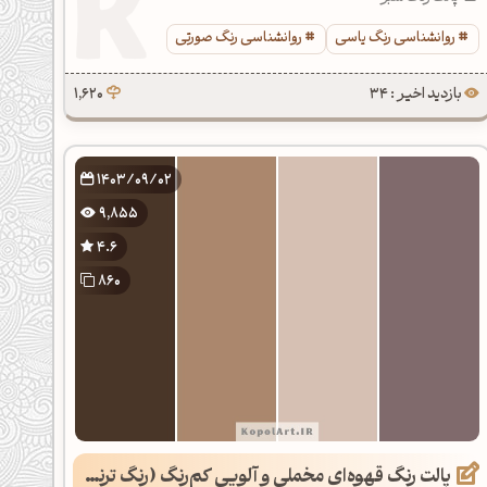
روانشناسی رنگ یاسی
روانشناسی رنگ صورتی
بازدید اخیر : 34
1,620
1403/09/02
9,855
4.6
860
پالت رنگ قهوه‌ای مخملی و آلویی کم‌رنگ (رنگ ترند سال 2025)