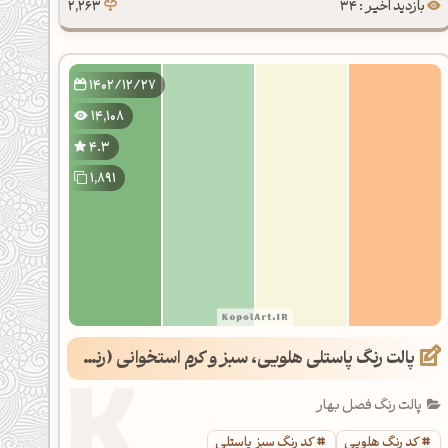
بازدید اخیر : 34
2,263
1402/12/27
14,108
4.3
1,891
پالت رنگ پاستلی هلویی، سبز و کرم استخوانی (رنگ سال 1403)
پالت رنگ فصل بهار
کد رنگ هلویی
کد رنگ سبز پاستلی