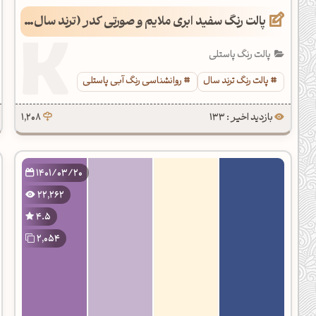
پالت رنگ سفید ابری ملایم و صورتی کدر (ترند سال 1405)
پالت رنگ پاستلی
پالت رنگ ترند سال
روانشناسی رنگ آبی پاستلی
بازدید اخیر : 133
1,208
1401/03/20
22,262
4.5
2,054