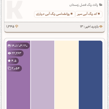
پالت رنگ فصل زمستان
کد رنگ آبی سیر
روانشناسی رنگ آبی درباری
بازدید اخیر : 13
1,345
1401/03/20
22,263
4.5
2,054