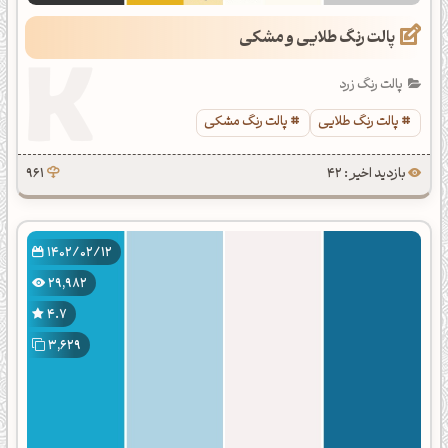
پالت رنگ طلایی و مشکی
پالت رنگ زرد
پالت رنگ طلایی
پالت رنگ مشکی
بازدید اخیر : 42
961
1402/02/12
29,982
4.7
3,629