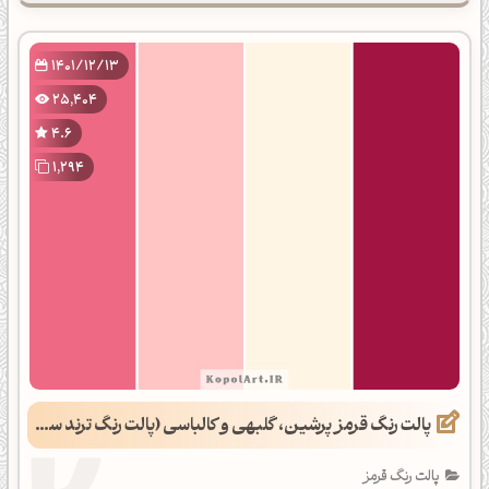
1401/12/13
25,404
4.6
1,294
پالت رنگ قرمز پرشین، گلبهی و کالباسی (پالت رنگ ترند سال 1402)
پالت رنگ قرمز