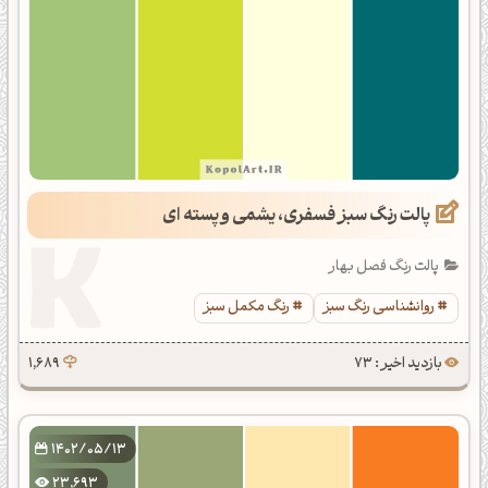
پالت رنگ سبز فسفری، یشمی و پسته ای
پالت رنگ فصل بهار
روانشناسی رنگ سبز
رنگ مکمل سبز
بازدید اخیر : 73
1,689
1402/05/13
23,693