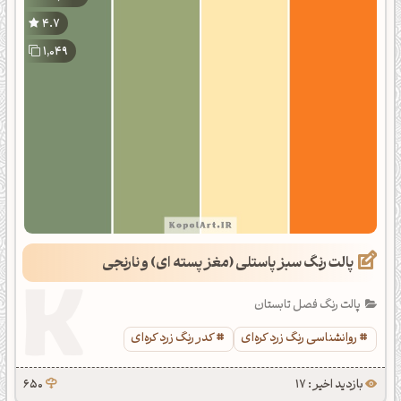
4.7
1,049
پالت رنگ سبز پاستلی (مغز پسته ای) و نارنجی
پالت رنگ فصل تابستان
روانشناسی رنگ زرد کره‌ای
کدر رنگ زرد کره‌ای
بازدید اخیر : 17
650