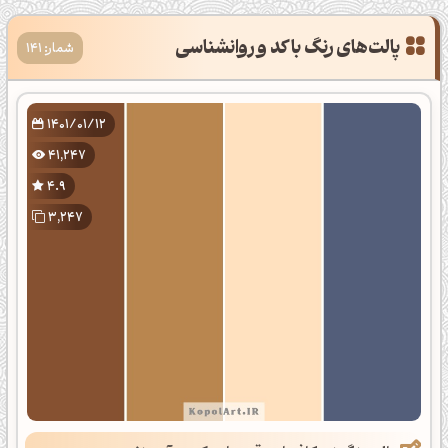
پالت‌های رنگ با کد و روانشناسی
شمار: 141
1401/01/12
41,247
4.9
3,247