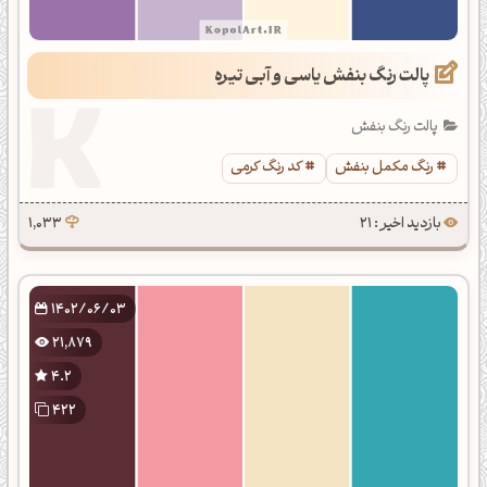
پالت رنگ بنفش یاسی و آبی تیره
پالت رنگ بنفش
رنگ مکمل بنفش
کد رنگ کرمی
بازدید اخیر : 21
1,033
1402/06/03
21,879
4.2
422