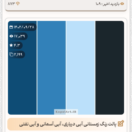
بازدید اخیر : 109
873
1402/09/28
17,039
4.3
2,199
پالت رنگ زمستانی آبی درباری، آبی آسمانی و آبی نفتی