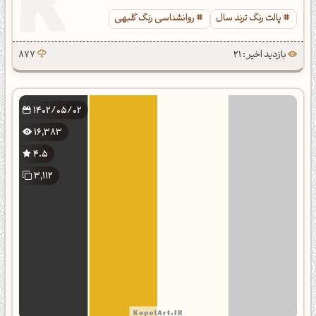
پالت رنگ ترند سال
روانشناسی رنگ گلبهی
بازدید اخیر : 21
877
1402/05/02
16,383
4.5
3,112