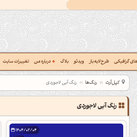
+
رهای گرافیکی
طرح‌لایه‌باز
ویدئو
بلاگ
درباره من
تغییرات سایت
ت پالت از تصویر
درباره‌من
کپل‌آرت
رنگ‌ها
رنگ آبی لاجوردی
ب رنگ‌ها باهم
سفارش پروژه
 نام رنگ با کد Hex
تماس با ‌من
خراج کد رنگ از عکس
سوالات متداول‌‌
ت پالت رنگ با هوش‌مصنوعی
1404/02/04