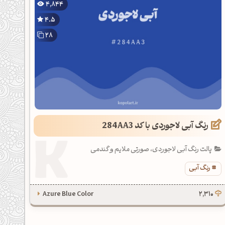
4,844
4.5
28
رنگ آبی لاجوردی با کد 284AA3
پالت رنگ آبی لاجوردی، صورتی ملایم و گندمی
رنگ آبی
Azure Blue Color
2,310