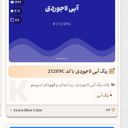
462
یل کدهای رنگ
4.9
تن رنگ مکمل
88
ده تمام ابزارها
رنگ آبی لاجوردی با کد 21209C
پالت رنگ آبی لاجوردی، زرد انبه‌ای و قهوه‌ای اسپرسو
رنگ آبی
Azure Blue Color
63