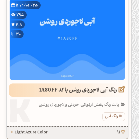
1402/04/25
795
4.8
30
رنگ آبی لاجوردی روشن با کد 1A80FF
پالت رنگ بنفش ارغوانی، خردلی و لاجوردی روشن
رنگ آبی
Light Azure Color
91