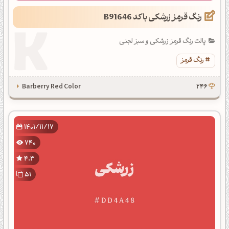
رنگ قرمز زرشکی با کد B91646
پالت رنگ قرمز زرشکی و سبز لجنی
رنگ قرمز
Barberry Red Color
246
1401/11/17
740
4.3
51