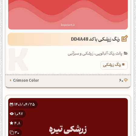
رنگ زرشکی با کد DD4A48
پالت رنگ آلبالویی، زرشکی و سبزآبی
رنگ زرشکی
Crimson Color
60
1401/04/25
1,097
4.8
30