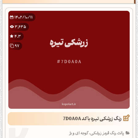
1402/10/11
3,635
4.3
97
رنگ زرشکی تیره با کد 7D0A0A
پالت رنگ قرمز زرشکی، گوجه ای و بژ