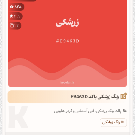
825
4.9
22
رنگ زرشکی با کد E9463D
پالت رنگ زرشکی، آبی آسمانی و قرمز هلویی
رنگ زرشکی