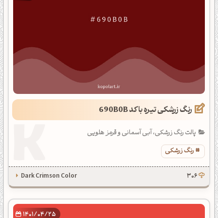
رنگ زرشکی تیره با کد 690B0B
پالت رنگ زرشکی، آبی آسمانی و قرمز هلویی
رنگ زرشکی
Dark Crimson Color
306
1401/04/25