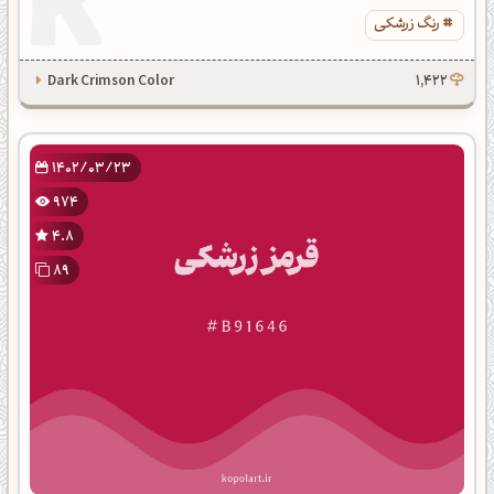
رنگ زرشکی
Dark Crimson Color
1,422
1402/03/23
974
4.8
89