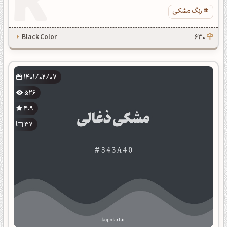
رنگ مشکی
Black Color
630
1401/02/07
526
4.9
37