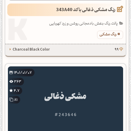
رنگ مشکی ذغالی با کد 343A40
پالت رنگ بنفش بادمجانی روشن و زرد کهربایی
رنگ مشکی
Charcoal Black Color
99
1401/01/07
363
4.7
81