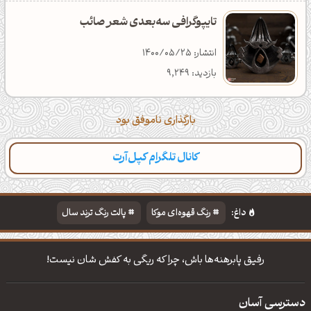
تایپوگرافی سه‌بعدی شعر صائب
انتشار: 1400/05/25
بازدید: 9,249
بارگذاری ناموفق بود
کانال تلگرام کپل‌آرت
داغ:
رنگ قهوه‌ای موکا
پالت رنگ ترند سال
دانلود والپیپر مذهبی
تایپوگرافی شعر مولانا
رفیق پابرهنه‌ها باش، چرا که ریگی به کفش شان نیست!
دسترسی آسان