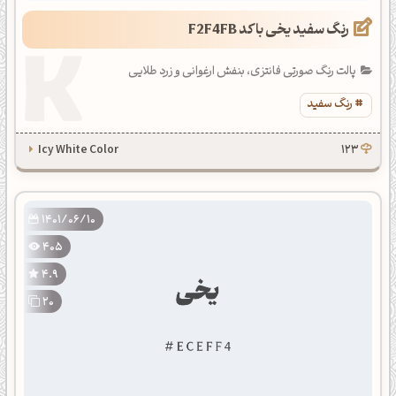
رنگ سفید یخی با کد F2F4FB
پالت رنگ صورتی فانتزی، بنفش ارغوانی و زرد طلایی
رنگ سفید
Icy White Color
123
1401/06/10
405
4.9
20