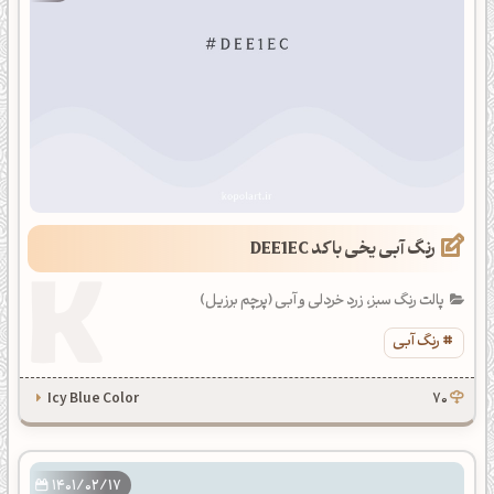
رنگ آبی یخی با کد DEE1EC
پالت رنگ سبز، زرد خردلی و آبی (پرچم برزیل)
رنگ آبی
Icy Blue Color
70
1401/02/17