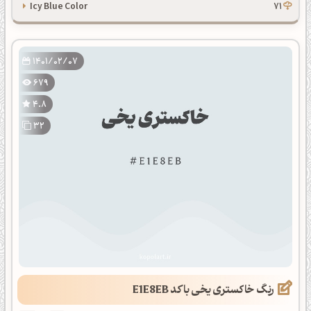
Icy Blue Color
71
1401/02/07
679
4.8
32
رنگ خاکستری یخی با کد E1E8EB