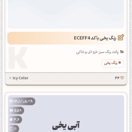
رنگ یخی با کد ECEFF4
پالت رنگ سبز خزه ای و خاکی
رنگ یخی
Icy Color
44
1401/05/19
559
4.6
11