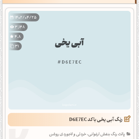
1402/04/25
3,148
4.8
31
رنگ آبی یخی با کد D6E7EC
پالت رنگ بنفش ارغوانی، خردلی و لاجوردی روشن