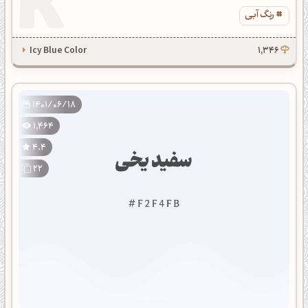
رنگ آبی
Icy Blue Color
1,346
1401/06/18
1,464
4.4
22