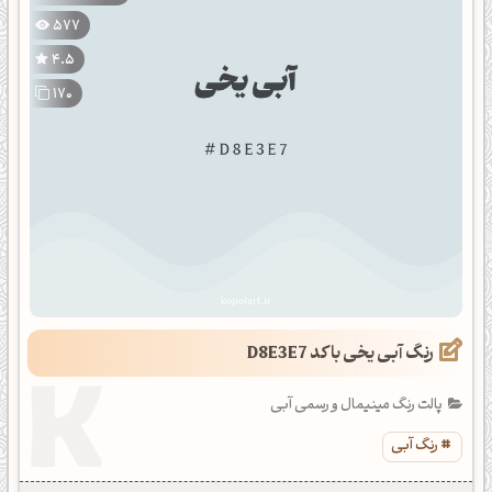
577
4.5
170
رنگ آبی یخی با کد D8E3E7
پالت رنگ مینیمال و رسمی آبی
رنگ آبی