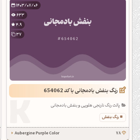
1403/07/06
633
4.9
37
رنگ بنفش بادمجانی با کد 654062
پالت رنگ نارنجی هلویی و بنفش بادمجانی
رنگ بنفش
Aubergine Purple Color
78