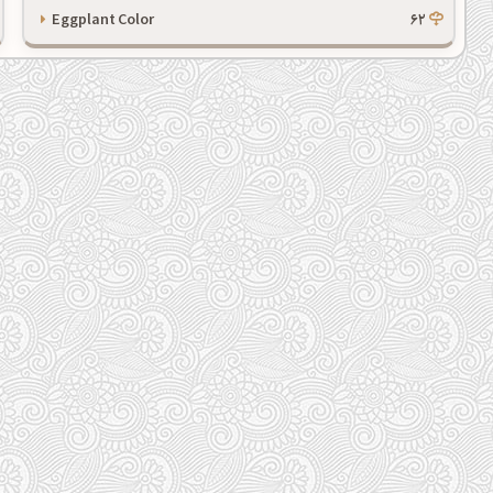
Eggplant Color
62