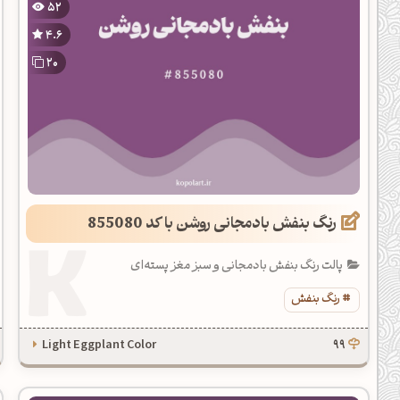
52
یل کدهای رنگ
4.6
تن رنگ مکمل
20
ده تمام ابزارها
رنگ بنفش بادمجانی روشن با کد 855080
پالت رنگ بنفش بادمجانی و سبز مغز پسته‌ای
رنگ بنفش
Light Eggplant Color
99