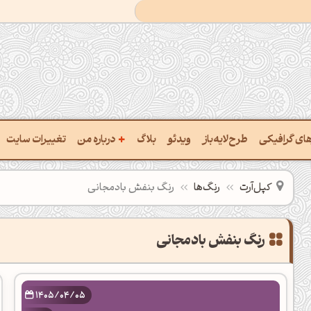
+
رهای گرافیکی
طرح‌لایه‌باز
ویدئو
بلاگ
درباره من
تغییرات سایت
ت پالت از تصویر
درباره‌من
کپل‌آرت
رنگ‌ها
رنگ بنفش بادمجانی
ب رنگ‌ها باهم
سفارش پروژه
 نام رنگ با کد Hex
تماس با ‌من
خراج کد رنگ از عکس
سوالات متداول‌‌
ت پالت رنگ با هوش‌مصنوعی
1405/04/05