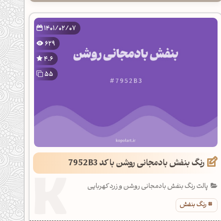
1401/02/07
629
4.6
55
رنگ بنفش بادمجانی روشن با کد 7952B3
پالت رنگ بنفش بادمجانی روشن و زرد کهربایی
رنگ بنفش