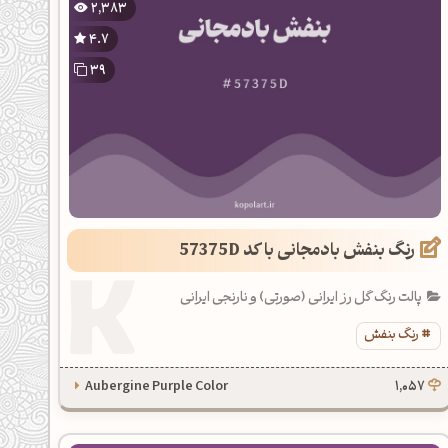
2,383
4.7
39
رنگ بنفش بادمجانی با کد 57375D
پالت رنگ گل رز ایرانی (صورتی) و نارنجی ایرانی
رنگ بنفش
Aubergine Purple Color
1,057