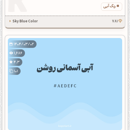
رنگ آبی
Sky Blue Color
781
1404/03/02
1,686
4.3
101