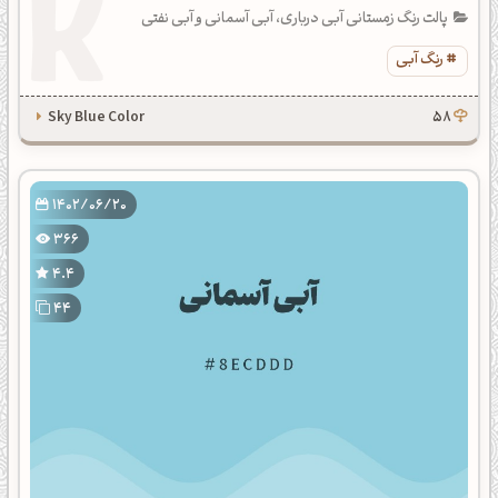
پالت رنگ زمستانی آبی درباری، آبی آسمانی و آبی نفتی
رنگ آبی
Sky Blue Color
58
1402/06/20
366
4.4
44