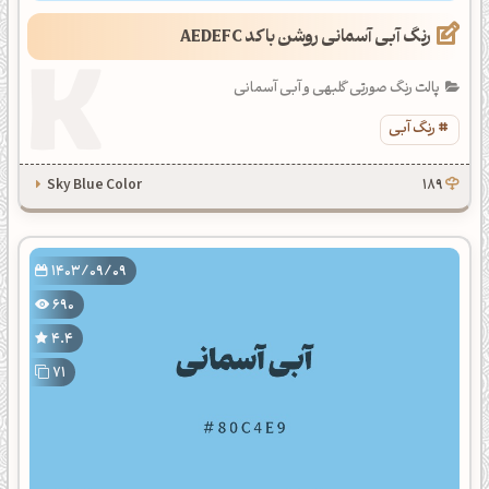
رنگ آبی آسمانی روشن با کد AEDEFC
پالت رنگ صورتی گلبهی و آبی آسمانی
رنگ آبی
Sky Blue Color
189
1403/09/09
690
4.4
71