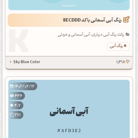
رنگ آبی آسمانی با کد 8ECDDD
پالت رنگ آبی درباری، آبی آسمانی و خردلی
رنگ آبی
Sky Blue Color
1,318
1402/02/12
436
4.7
271