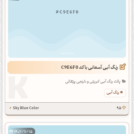
رنگ آبی آسمانی با کد C9E6F0
پالت رنگ آبی کبریتی و نارنجی پرتقالی
رنگ آبی
Sky Blue Color
95
1402/11/15