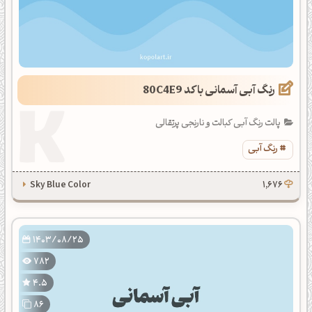
رنگ آبی آسمانی با کد 80C4E9
پالت رنگ آبی کبالت و نارنجی پرتقالی
رنگ آبی
Sky Blue Color
1,676
1403/08/25
782
4.5
86