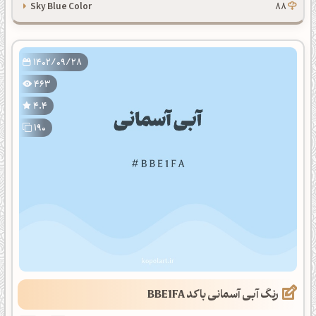
Sky Blue Color
88
1402/09/28
463
4.4
190
رنگ آبی آسمانی با کد BBE1FA