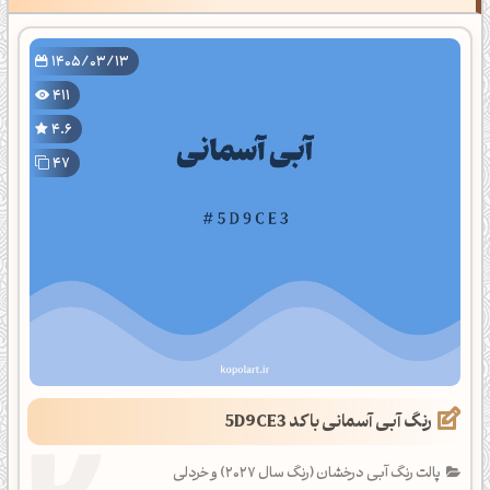
1405/03/13
411
4.6
47
رنگ آبی آسمانی با کد 5D9CE3
پالت رنگ آبی درخشان (رنگ سال 2027) و خردلی