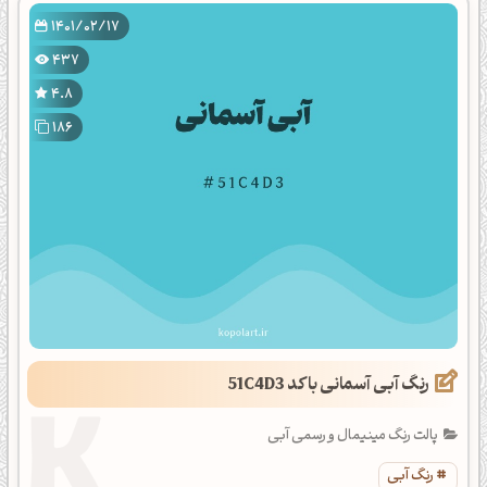
1401/02/17
437
4.8
186
رنگ آبی آسمانی با کد 51C4D3
پالت رنگ مینیمال و رسمی آبی
رنگ آبی