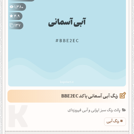
1,380
4.9
137
رنگ آبی آسمانی با کد BBE2EC
پالت رنگ سبز ایرانی و آبی فیروزه‌ای
رنگ آبی