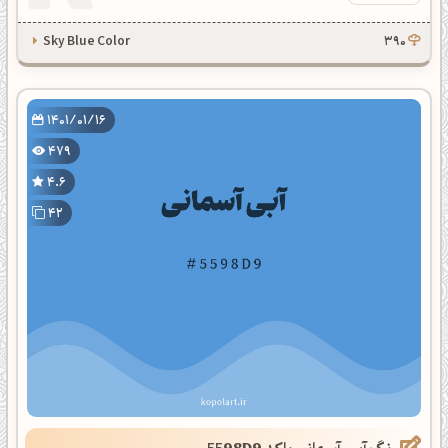
Sky Blue Color
390
1401/01/16
479
4.6
42