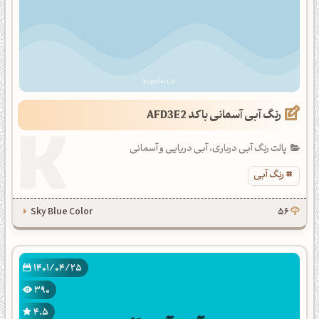
رنگ آبی آسمانی با کد AFD3E2
پالت رنگ آبی درباری، آبی دریایی و آسمانی
رنگ آبی
Sky Blue Color
56
1401/04/25
390
4.5