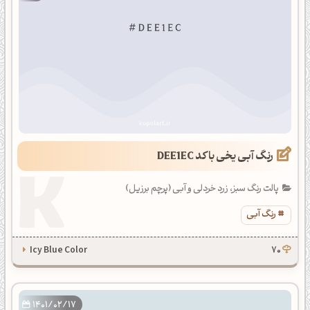
رنگ آبی یخی با کد DEE1EC
پالت رنگ سبز، زرد خردلی و آبی (پرچم برزیل)
رنگ آبی
Icy Blue Color
70
1401/02/17