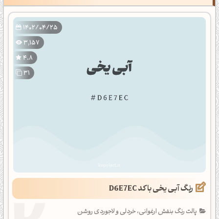
کیفیت full hd
1402/04/25
3,157
4.8
31
رنگ آبی یخی با کد D6E7EC
پالت رنگ بنفش ارغوانی، خردلی و لاجوردی روشن