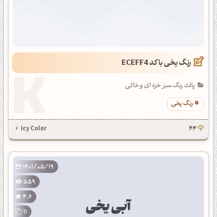
رنگ یخی با کد ECEFF4
پالت رنگ سبز خزه ای و خاکی
رنگ یخی
Icy Color
44
1401/05/19
559
4.6
11