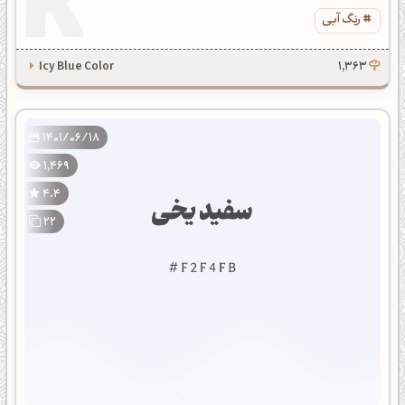
رنگ آبی
Icy Blue Color
1,363
1401/06/18
1,469
4.4
22