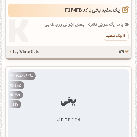
رنگ سفید یخی با کد F2F4FB
پالت رنگ صورتی فانتزی، بنفش ارغوانی و زرد طلایی
رنگ سفید
Icy White Color
129
1401/06/10
405
4.9
20