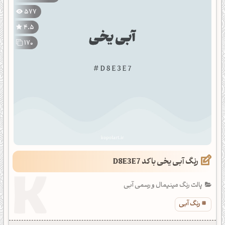
577
4.5
170
رنگ آبی یخی با کد D8E3E7
پالت رنگ مینیمال و رسمی آبی
رنگ آبی