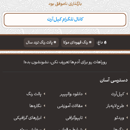
بارگذاری ناموفق بود
کانال تلگرام کپل‌آرت
داغ:
رنگ قهوه‌ای موکا
پالت رنگ ترند سال
دانلود والپیپر مذهبی
تایپوگرافی شعر مولانا
رویاهات رو برای آدم‌ها تعریف نکن، نشونشون بده!
دسترسی آسان
کپل‌آرت
دانلود‌ والپیپر
پالت رنگ
طرح‌لایه‌باز
مقالات آموزشی
نگاره‌ها
ویدئو
‌تایپوگرافی
ابزارهای گرافیکی