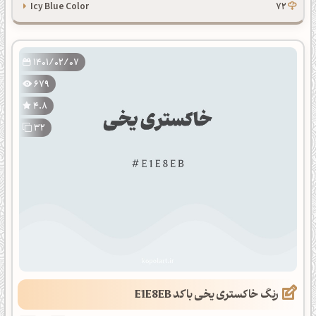
Icy Blue Color
72
1401/02/07
679
4.8
32
رنگ خاکستری یخی با کد E1E8EB