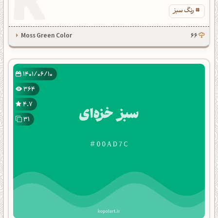
رنگ سبز
Moss Green Color
66
1401/06/10
364
4.7
31