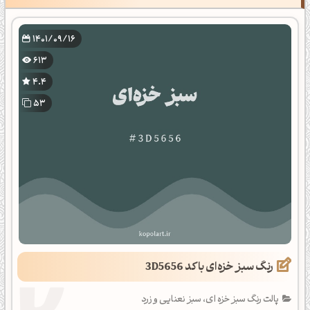
1401/09/16
613
4.4
53
رنگ سبز خزه‌ای با کد 3D5656
پالت رنگ سبز خزه ای، سبز نعنایی و زرد