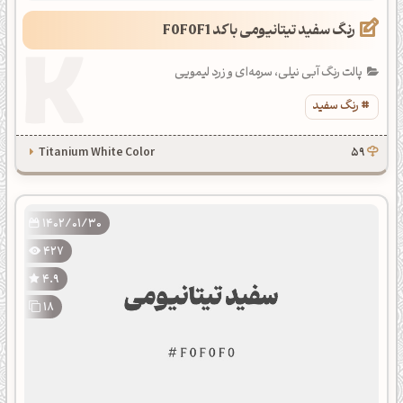
رنگ سفید تیتانیومی با کد F0F0F1
پالت رنگ آبی نیلی، سرمه‌ای و زرد لیمویی
رنگ سفید
Titanium White Color
59
1402/01/30
427
4.9
18