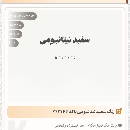
1403/03/02
348
4.5
9
رنگ سفید تیتانیومی با کد F7F7F2
پالت رنگ قرمز جگری، سبز فسفری و نارنجی