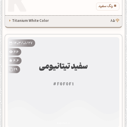
رنگ سفید
Titanium White Color
85
1403/01/27
616
4.4
29