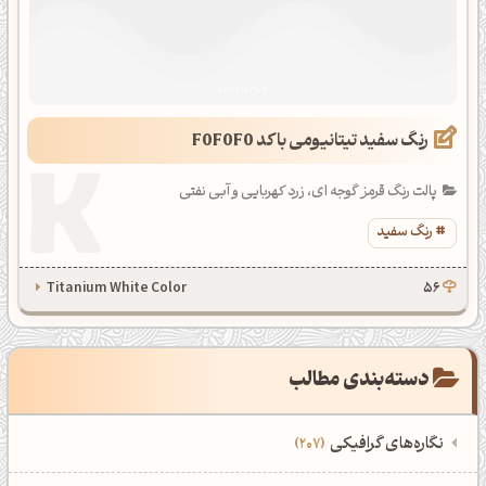
رنگ سفید تیتانیومی با کد F0F0F0
پالت رنگ قرمز گوجه ای، زرد کهربایی و آبی نفتی
رنگ سفید
Titanium White Color
56
دسته‌بندی مطالب
نگاره‌های گرافیکی
207