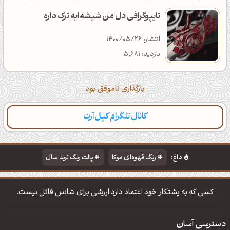
تایپوگرافی دل من شیشه‌ایه ترک داره
انتشار: 1400/05/26
بازدید: 5,681
بارگذاری ناموفق بود
کانال تلگرام کپل‌آرت
داغ:
رنگ قهوه‌ای موکا
پالت رنگ ترند سال
دانلود والپیپر مذهبی
تایپوگرافی شعر مولانا
کسی که به پشتکار خود اعتماد دارد ارزشی برای شانس قائل نیست.
دسترسی آسان