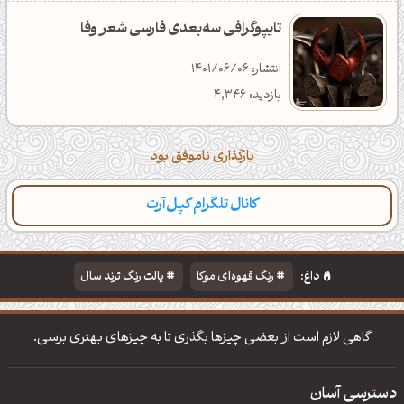
تایپوگرافی سه‌بعدی فارسی شعر وفا
انتشار: 1401/06/06
بازدید: 4,346
بارگذاری ناموفق بود
کانال تلگرام کپل‌آرت
داغ:
رنگ قهوه‌ای موکا
پالت رنگ ترند سال
دانلود والپیپر مذهبی
تایپوگرافی شعر مولانا
گاهی لازم است از بعضی چیزها بگذری تا به چیزهای بهتری برسی.
دسترسی آسان