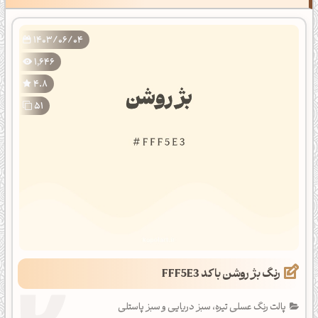
1403/06/04
1,646
4.8
51
رنگ بژ روشن با کد FFF5E3
پالت رنگ عسلی تیره، سبز دریایی و سبز پاستلی