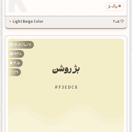
رنگ بژ
Light Beige Color
205
1402/10/11
438
4.5
29