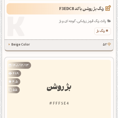
رنگ بژ روشن با کد F3EDC8
پالت رنگ قرمز زرشکی، گوجه ای و بژ
رنگ بژ
Beige Color
52
1401/12/13
489
4.5
55