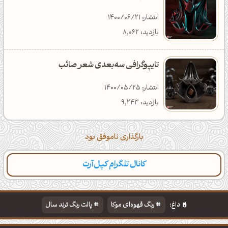
انتشار: 1400/06/21
بازدید: 8,062
تایپوگرافی سه‌بعدی شعر صائب
انتشار: 1400/05/25
بازدید: 9,243
بارگذاری ناموفق بود
کانال تلگرام کپل‌آرت
داغ:
رنگ قهوه‌ای موکا
پالت رنگ ترند سال
دانلود والپیپر مذهبی
تایپوگرافی شعر مولانا