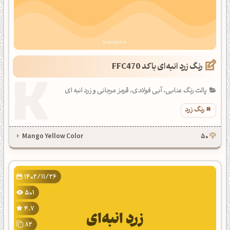
رنگ زرد انبه‌ای با کد FFC470
پالت رنگ عنابی، آبی فولادی، قرمز مرجانی و زرد انبه ای
رنگ زرد
Mango Yellow Color
50
1402/11/26
501
4.7
82