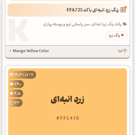
رنگ زرد انبه‌ای با کد FFA725
پالت رنگ زرد انبه‌ای، سبز پاستلی تیره و پوسته پیازی
رنگ زرد
Mango Yellow Color
101
1403/02/11
740
4.5
33