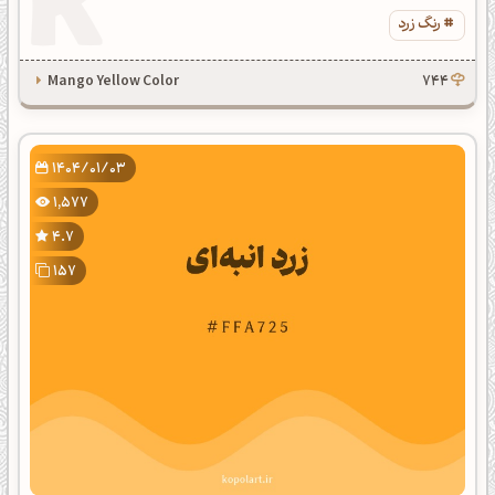
رنگ زرد
Mango Yellow Color
744
1404/01/03
1,577
4.7
157