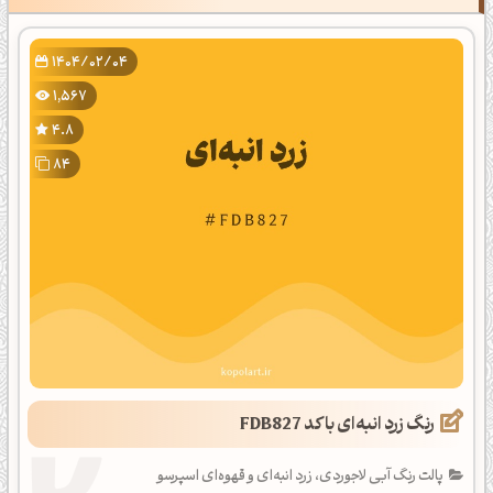
1404/02/04
1,567
4.8
84
رنگ زرد انبه‌ای با کد FDB827
پالت رنگ آبی لاجوردی، زرد انبه‌ای و قهوه‌ای اسپرسو