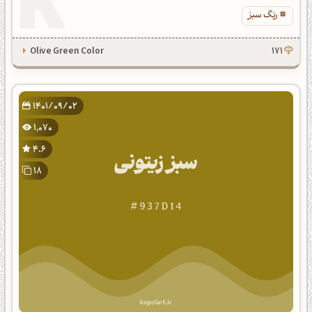
رنگ سبز
Olive Green Color
171
1401/09/02
1,070
4.6
18