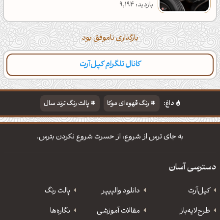
بازدید: 9,194
بارگذاری ناموفق بود
کانال تلگرام کپل‌آرت
داغ:
رنگ قهوه‌ای موکا
پالت رنگ ترند سال
دانلود والپیپر مذهبی
تایپوگرافی شعر مولانا
به جای ترس از شروع، از حسرت شروع نکردن بترس.
دسترسی آسان
کپل‌آرت
دانلود‌ والپیپر
پالت رنگ
طرح‌لایه‌باز
مقالات آموزشی
نگاره‌ها