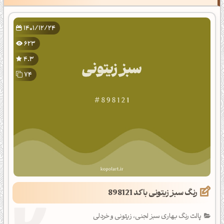
1401/12/24
623
4.3
74
رنگ سبز زیتونی با کد 898121
پالت رنگ بهاری سبز لجنی، زیتونی و خردلی