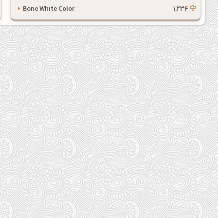
Bone White Color
1,234