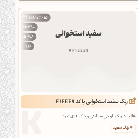
1401/03/15
390
4.8
18
رنگ سفید استخوانی با کد F1EEE9
پالت رنگ نارنجی سلطنتی و خاکستری تیره
رنگ سفید