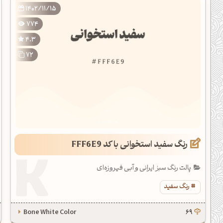
1402/11/15
774
4.3
72
رنگ سفید استخوانی با کد FFF6E9
پالت رنگ سبز ایرانی و آبی فیروزه‌ای
رنگ سفید
Bone White Color
69