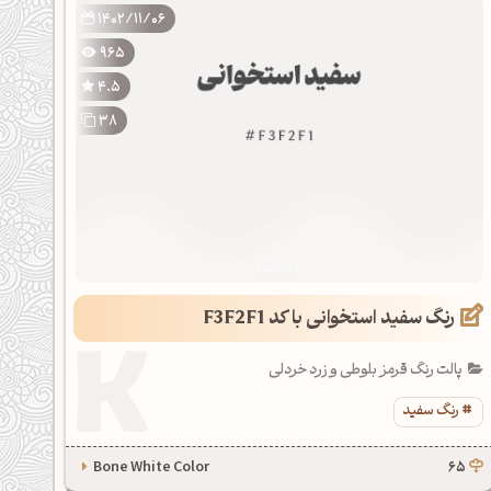
1402/11/06
965
4.5
38
رنگ سفید استخوانی با کد F3F2F1
پالت رنگ قرمز بلوطی و زرد خردلی
رنگ سفید
Bone White Color
65