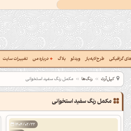
+
رهای گرافیکی
طرح‌لایه‌باز
ویدئو
بلاگ
درباره من
تغییرات سایت
ت پالت از تصویر
درباره‌من
کپل‌آرت
رنگ‌ها
مکمل رنگ سفید استخوانی
ب رنگ‌ها باهم
سفارش پروژه
 نام رنگ با کد Hex
تماس با ‌من
خراج کد رنگ از عکس
سوالات متداول‌‌
ت پالت رنگ با هوش‌مصنوعی
1404/02/22