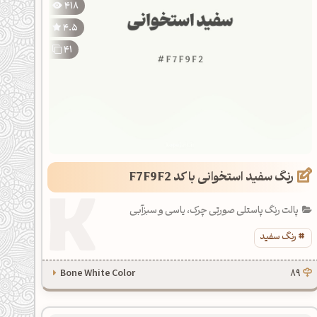
418
4.5
41
رنگ سفید استخوانی با کد F7F9F2
پالت رنگ پاستلی صورتی چرک، یاسی و سبزآبی
رنگ سفید
Bone White Color
89