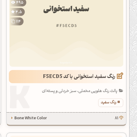
495
یل کدهای رنگ
4.5
تن رنگ مکمل
114
ده تمام ابزارها
رنگ سفید استخوانی با کد F5ECD5
پالت رنگ هلویی مخملی، سبز خردلی و پسته‌ای
رنگ سفید
Bone White Color
81