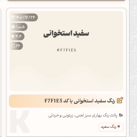
1401/12/24
1,005
4.4
66
رنگ سفید استخوانی با کد F7F1E5
پالت رنگ بهاری سبز لجنی، زیتونی و خردلی
رنگ سفید