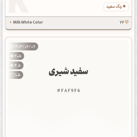
رنگ سفید
Milk White Color
76
1404/06/07
605
4.5
105