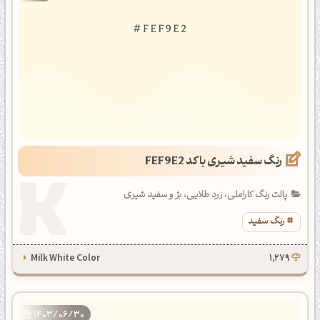
رنگ سفید شیری با کد FEF9E2
پالت رنگ کاراملی، زرد طلایی، بژ و سفید شیری
رنگ سفید
Milk White Color
1,279
1403/06/30