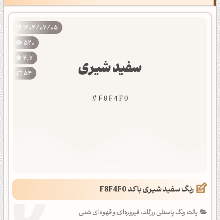
1404/07/05
520
4.7
54
رنگ سفید شیری با کد F8F4F0
پالت رنگ پاستلی رزگلد، فیروزه‌ای و قهوه‌ای شنی