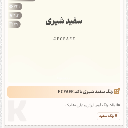
731
4.3
79
رنگ سفید شیری با کد FCFAEE
پالت رنگ قرمز ایرانی و نیلی متالیک
رنگ سفید