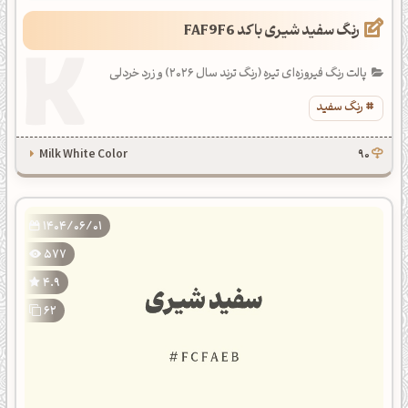
رنگ سفید شیری با کد FAF9F6
پالت رنگ فیروزه‌ای تیره (رنگ ترند سال 2026) و زرد خردلی
رنگ سفید
Milk White Color
90
1404/06/01
577
4.9
62