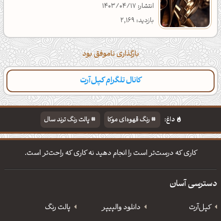
انتشار: 1403/04/17
بازدید: 2,169
بارگذاری ناموفق بود
کانال تلگرام کپل‌آرت
داغ:
رنگ قهوه‌ای موکا
پالت رنگ ترند سال
دانلود والپیپر مذهبی
تایپوگرافی شعر مولانا
کاری که درست‌تر است را انجام دهید نه کاری که راحت‌تر است.
دسترسی آسان
کپل‌آرت
دانلود‌ والپیپر
پالت رنگ