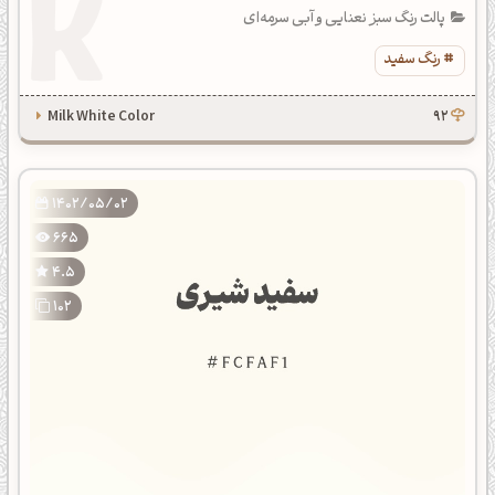
پالت رنگ سبز نعنایی و آبی سرمه‌ای
رنگ سفید
Milk White Color
92
1402/05/02
665
4.5
102