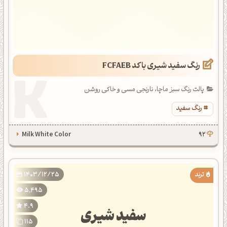
رنگ سفید شیری با کد FCFAEB
پالت رنگ سبز ماچا، نارنجی مسی و خاکی روشن
رنگ سفید
Milk White Color
92
1403/12/25
5,495
4.9
115