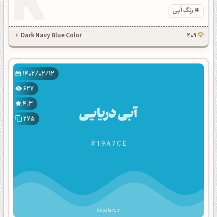
رنگ آبی
Dark Navy Blue Color
209
1402/02/12
627
4.3
275