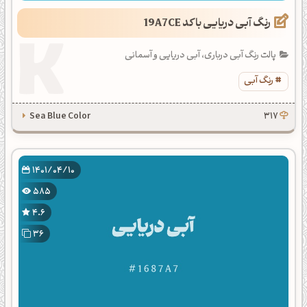
رنگ آبی دریایی با کد 19A7CE
پالت رنگ آبی درباری، آبی دریایی و آسمانی
رنگ آبی
Sea Blue Color
317
1401/04/10
585
4.6
36