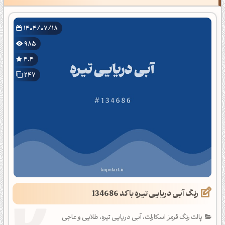
1404/07/18
985
4.4
247
رنگ آبی دریایی تیره با کد 134686
پالت رنگ قرمز اسکارلت، آبی دریایی تیره، طلایی و عاجی