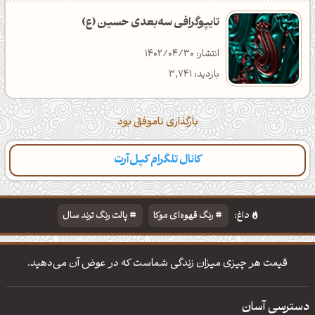
تایپوگرافی سه‌بعدی حسین (ع)
انتشار: 1402/04/30
بازدید: 3,741
بارگذاری ناموفق بود
کانال تلگرام کپل‌آرت
داغ:
رنگ قهوه‌ای موکا
پالت رنگ ترند سال
دانلود والپیپر مذهبی
تایپوگرافی شعر مولانا
قیمت هر چیزی میزان زندگی شماست که در عوض آن می‌دهید.
دسترسی آسان