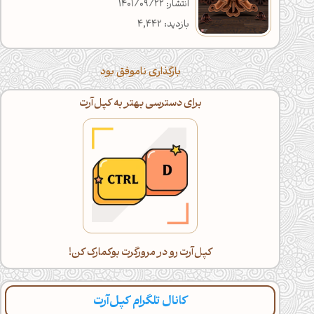
انتشار: 1401/09/22
بازدید: 4,442
بارگذاری ناموفق بود
برای دسترسی بهتر به کپل‌آرت
کپل‌آرت رو در مرورگرت بوکمارک کن!
کانال تلگرام کپل‌آرت