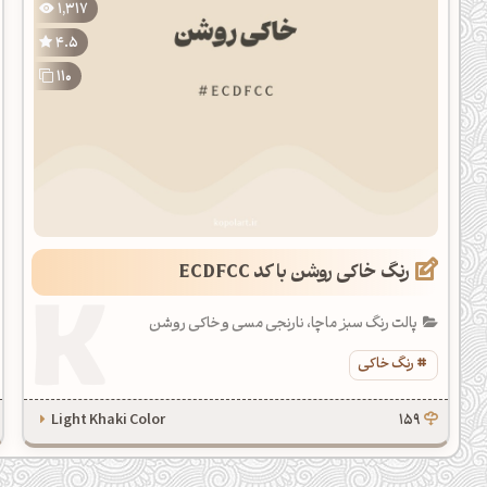
1,317
یل کدهای رنگ
4.5
تن رنگ مکمل
110
ده تمام ابزارها
رنگ خاکی روشن با کد ECDFCC
پالت رنگ سبز ماچا، نارنجی مسی و خاکی روشن
رنگ خاکی
Light Khaki Color
159