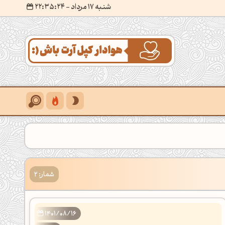
شنبه 17 مرداد
- ۲۲:۳۵:۲۵
شمار: 2
1401/08/16