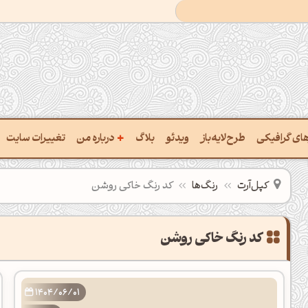
+
رهای گرافیکی
طرح‌لایه‌باز
ویدئو
بلاگ
درباره من
تغییرات سایت
ت پالت از تصویر
درباره‌من
کپل‌آرت
رنگ‌ها
کد رنگ خاکی روشن
ب رنگ‌ها باهم
سفارش پروژه
 نام رنگ با کد Hex
تماس با ‌من
خراج کد رنگ از عکس
سوالات متداول‌‌
ت پالت رنگ با هوش‌مصنوعی
1404/06/01