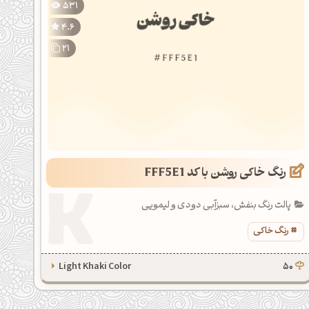
531
4.6
21
رنگ خاکی روشن با کد FFF5E1
پالت رنگ بنفش، سبزآبی دودی و لیمویی
رنگ خاکی
Light Khaki Color
50