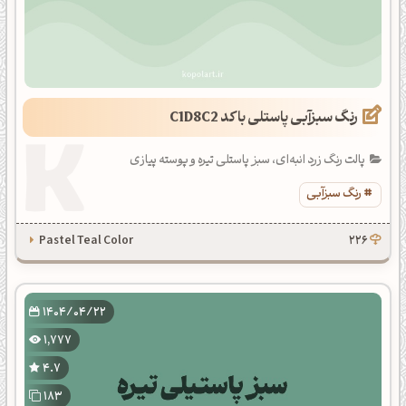
رنگ سبزآبی پاستلی با کد C1D8C2
پالت رنگ زرد انبه‌ای، سبز پاستلی تیره و پوسته پیازی
رنگ سبزآبی
Pastel Teal Color
226
1404/04/22
1,777
4.7
183