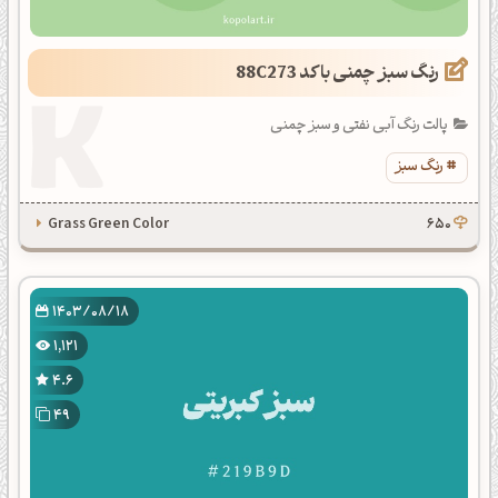
رنگ سبز چمنی با کد 88C273
پالت رنگ آبی نفتی و سبز چمنی
رنگ سبز
Grass Green Color
650
1403/08/18
1,121
4.6
49