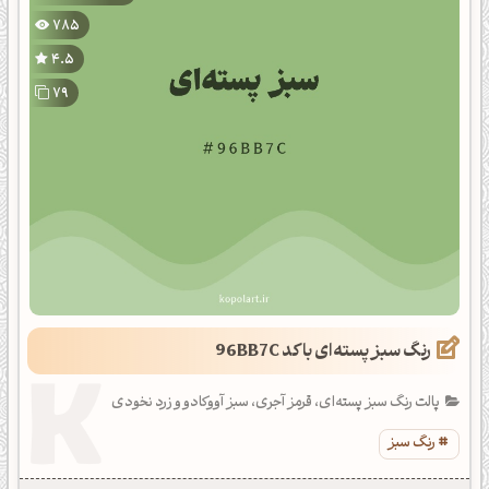
785
4.5
79
رنگ سبز پسته‌ای با کد 96BB7C
پالت رنگ سبز پسته‌ای، قرمز آجری، سبز آووکادو و زرد نخودی
رنگ سبز