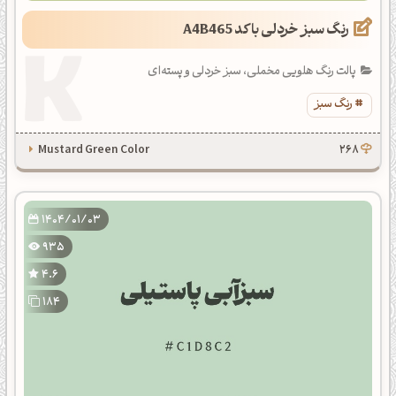
رنگ سبز خردلی با کد A4B465
پالت رنگ هلویی مخملی، سبز خردلی و پسته‌ای
رنگ سبز
Mustard Green Color
268
1404/01/03
935
4.6
184