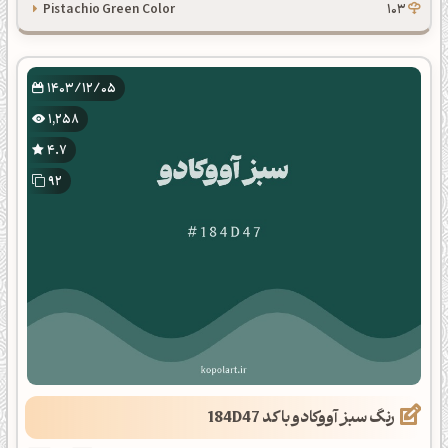
Pistachio Green Color
103
1403/12/05
1,258
4.7
92
رنگ سبز آووکادو با کد 184D47