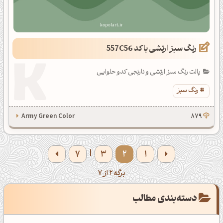
رنگ سبز ارتشی با کد 557C56
پالت رنگ سبز ارتشی و نارنجی کدو حلوایی
رنگ سبز
Army Green Color
879
7
3
2
1
|
برگه 2 از 7
دسته‌بندی مطالب