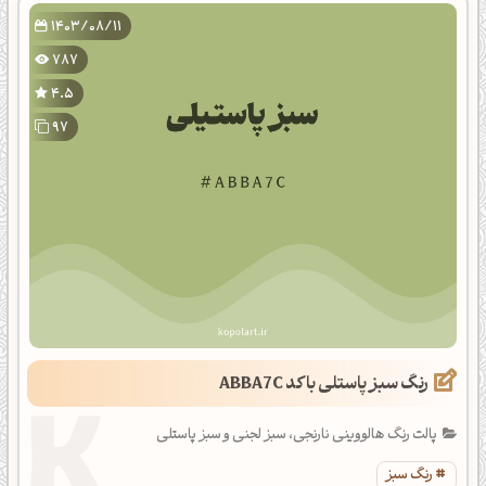
1403/08/11
787
4.5
97
رنگ سبز پاستلی با کد ABBA7C
پالت رنگ هالووینی نارنجی، سبز لجنی و سبز پاستلی
رنگ سبز