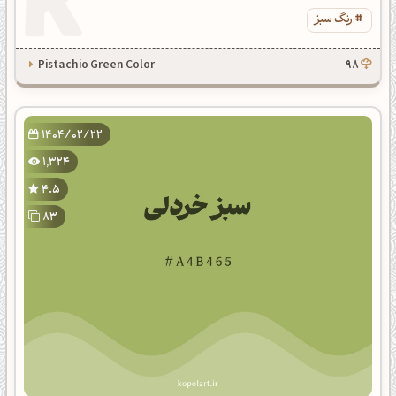
رنگ سبز
Pistachio Green Color
98
1404/02/22
1,324
4.5
83