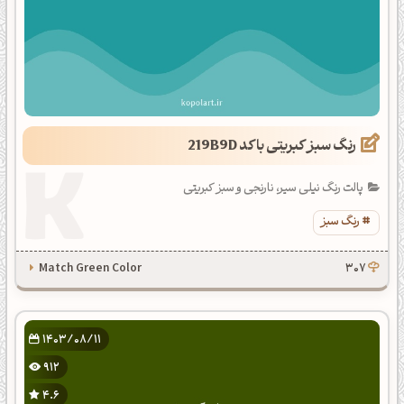
رنگ سبز کبریتی با کد 219B9D
پالت رنگ نیلی سیر، نارنجی و سبز کبریتی
رنگ سبز
Match Green Color
307
1403/08/11
912
4.6