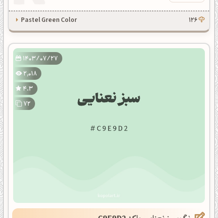
Pastel Green Color
126
1403/07/27
2,018
4.3
72