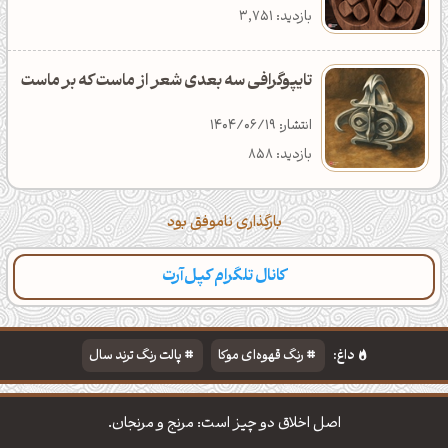
بازدید: 3,751
تایپوگرافی سه بعدی شعر از ماست که بر ماست
انتشار: 1404/06/19
بازدید: 858
بارگذاری ناموفق بود
کانال تلگرام کپل‌آرت
داغ:
رنگ قهوه‌ای موکا
پالت رنگ ترند سال
دانلود والپیپر مذهبی
تایپوگرافی شعر مولانا
اصل اخلاق دو چیز است: مرنج و مرنجان.