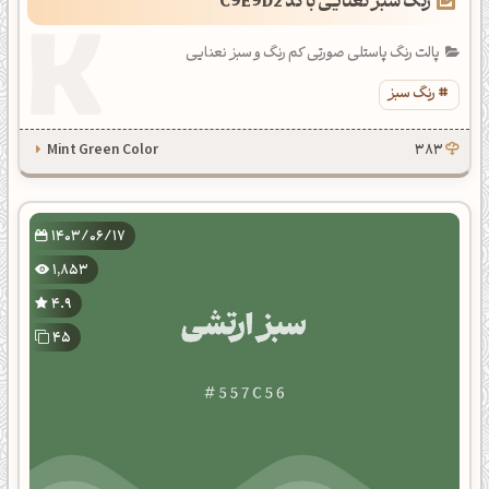
رنگ سبز نعنایی با کد C9E9D2
پالت رنگ پاستلی صورتی کم رنگ و سبز نعنایی
رنگ سبز
Mint Green Color
383
1403/06/17
1,853
4.9
45