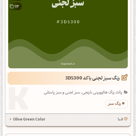
112
رنگ سبز لجنی با کد 3D5300
پالت رنگ هالووینی نارنجی، سبز لجنی و سبز پاستلی
رنگ سبز
Olive Green Color
108