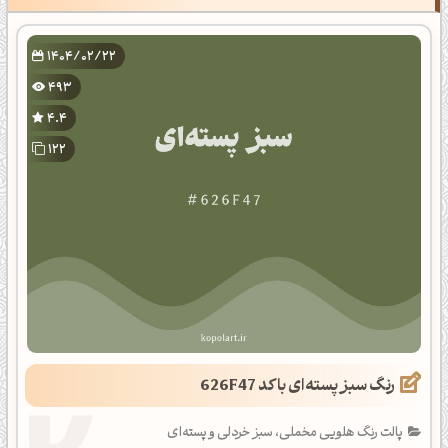
1404/02/22
493
4.4
122
رنگ سبز پسته‌ای با کد 626F47
پالت رنگ هلویی مخملی، سبز خردلی و پسته‌ای