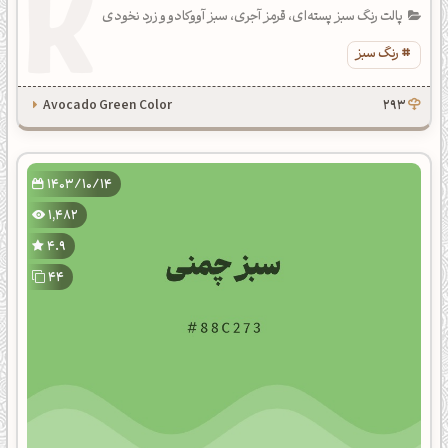
پالت رنگ سبز پسته‌ای، قرمز آجری، سبز آووکادو و زرد نخودی
رنگ سبز
Avocado Green Color
293
1403/10/14
1,482
4.9
44