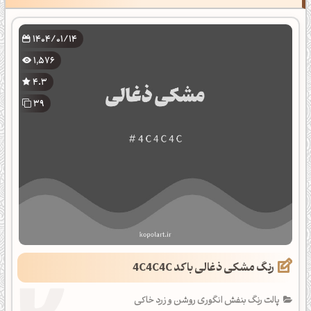
1404/01/14
1,576
4.3
39
رنگ مشکی ذغالی با کد 4C4C4C
پالت رنگ بنفش انگوری روشن و زرد خاکی