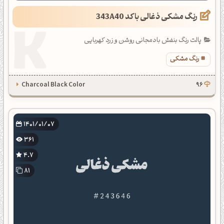
رنگ مشکی ذغالی با کد 343A40
پالت رنگ بنفش بادمجانی روشن و زرد کهربایی
رنگ مشکی
Charcoal Black Color
96
1401/01/07
361
4.7
81