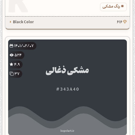
رنگ مشکی
Black Color
616
1401/02/07
524
4.9
37