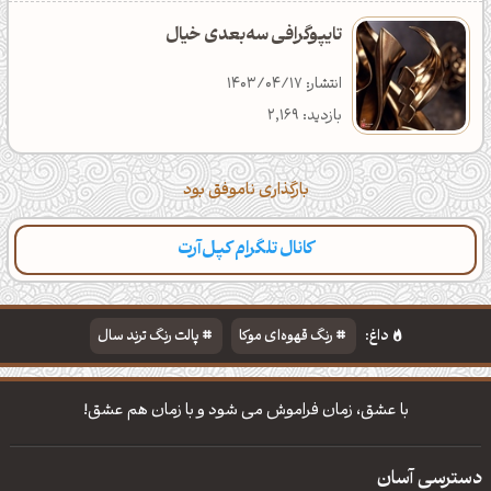
تایپوگرافی سه‌بعدی خیال
انتشار: 1403/04/17
بازدید: 2,169
بارگذاری ناموفق بود
کانال تلگرام کپل‌آرت
داغ:
رنگ قهوه‌ای موکا
پالت رنگ ترند سال
دانلود والپیپر مذهبی
تایپوگرافی شعر مولانا
با عشق، زمان فراموش می شود و با زمان هم عشق!
دسترسی آسان