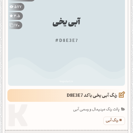
577
4.5
170
رنگ آبی یخی با کد D8E3E7
پالت رنگ مینیمال و رسمی آبی
رنگ آبی