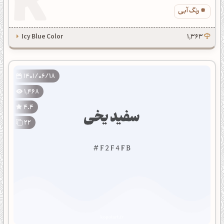
رنگ آبی
Icy Blue Color
1,363
1401/06/18
1,468
4.4
22