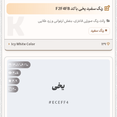
رنگ سفید یخی با کد F2F4FB
پالت رنگ صورتی فانتزی، بنفش ارغوانی و زرد طلایی
رنگ سفید
Icy White Color
129
1401/06/10
405
4.9
20