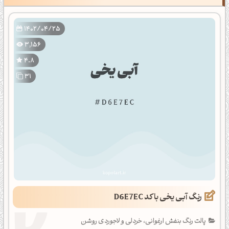
1402/04/25
3,156
4.8
31
رنگ آبی یخی با کد D6E7EC
پالت رنگ بنفش ارغوانی، خردلی و لاجوردی روشن