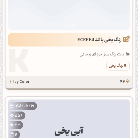
رنگ یخی با کد ECEFF4
پالت رنگ سبز خزه ای و خاکی
رنگ یخی
Icy Color
44
1401/05/19
559
4.6
11