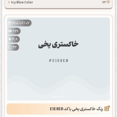
Icy Blue Color
72
1401/02/07
679
4.8
32
رنگ خاکستری یخی با کد E1E8EB