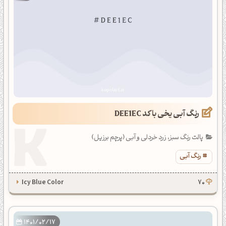
رنگ آبی یخی با کد DEE1EC
پالت رنگ سبز، زرد خردلی و آبی (پرچم برزیل)
رنگ آبی
Icy Blue Color
70
1401/02/17