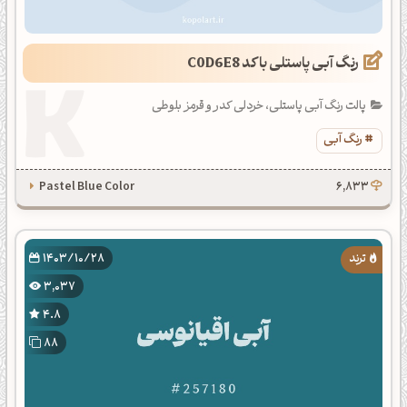
رنگ آبی پاستلی با کد C0D6E8
پالت رنگ آبی پاستلی، خردلی کدر و قرمز بلوطی
رنگ آبی
Pastel Blue Color
6,833
1403/10/28
3,037
4.8
88