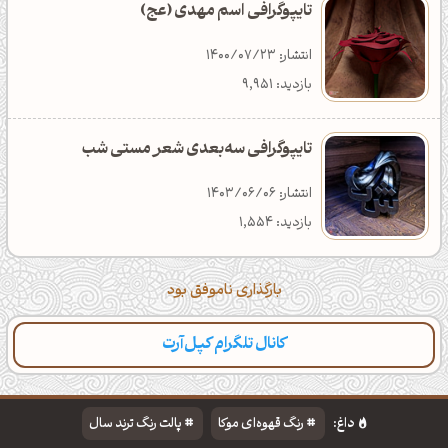
تایپوگرافی اسم مهدی (عج)
انتشار: 1400/07/23
بازدید: 9,951
تایپوگرافی سه‌بعدی شعر مستی شب
انتشار: 1403/06/06
بازدید: 1,554
بارگذاری ناموفق بود
کانال تلگرام کپل‌آرت
داغ:
رنگ قهوه‌ای موکا
پالت رنگ ترند سال