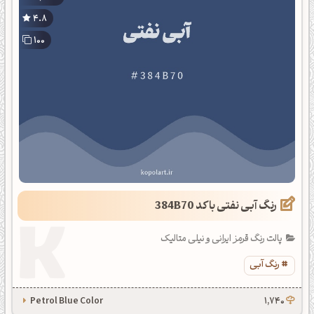
4.8
100
رنگ آبی نفتی با کد 384B70
پالت رنگ قرمز ایرانی و نیلی متالیک
رنگ آبی
Petrol Blue Color
1,740