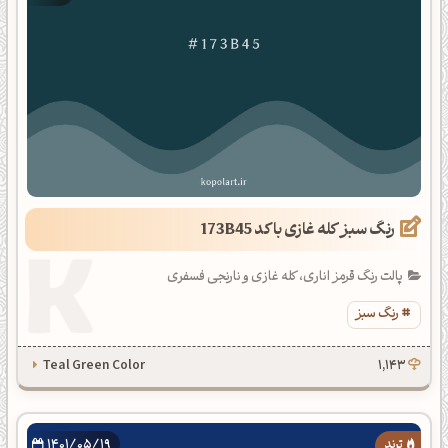
رنگ سبز کله غازی با کد 173B45
پالت رنگ قرمز اناری، کله غازی و نارنجی فسفری
رنگ سبز
Teal Green Color
1,143
1401/05/19