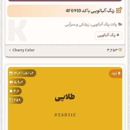
رنگ آلبالویی با کد 4F091D
پالت رنگ آلبالویی، زرشکی و سبزآبی
رنگ آلبالویی
Cherry Color
3,253
1402/05/02
5,902
4.6
259