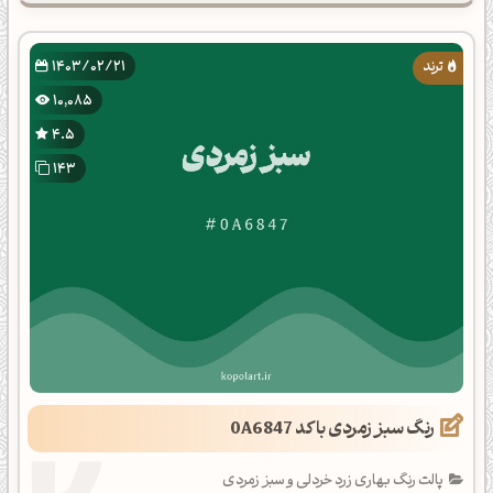
1403/02/21
10,085
4.5
143
رنگ سبز زمردی با کد 0A6847
پالت رنگ بهاری زرد خردلی و سبز زمردی