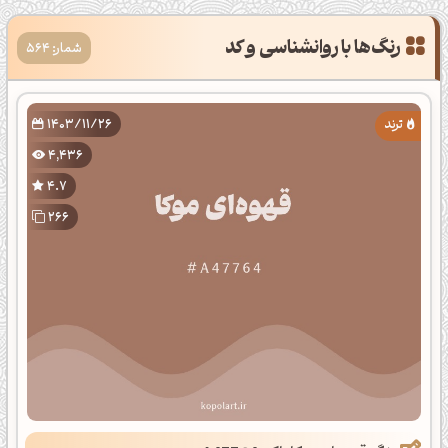
شمار: 564
1403/11/26
4,436
4.7
266