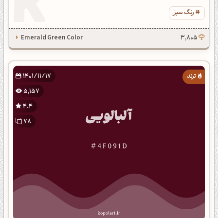
رنگ سبز
Emerald Green Color
3,805
1401/11/17
5,157
4.4
78