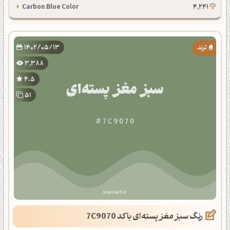
Carbon Blue Color
4,241
1402/05/13
3,388
4.5
51
رنگ سبز مغز پسته‌ای با کد 7C9070