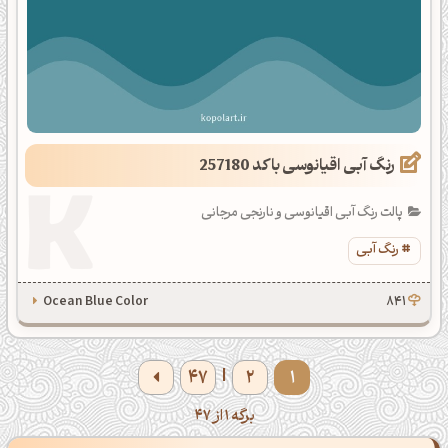
رنگ آبی اقیانوسی با کد 257180
پالت رنگ آبی اقیانوسی و نارنجی مرجانی
رنگ آبی
Ocean Blue Color
841
47
2
1
|
برگه 1 از 47