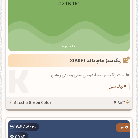
رنگ سبز ماچا با کد 81B061
پالت رنگ سبز ماچا، نارنجی مسی و خاکی روشن
رنگ سبز
Muccha Green Color
4,883
1403/06/30
4,784