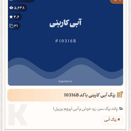
5,638
4.6
31
رنگ آبی کاربنی با کد 10316B
پالت رنگ سبز، زرد خردلی و آبی (پرچم برزیل)
رنگ آبی