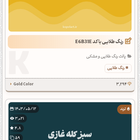
رنگ طلایی با کد E6B31E
پالت رنگ طلایی و مشکی
رنگ طلایی
Gold Color
3,294
1403/05/12
3,021
4.8
59