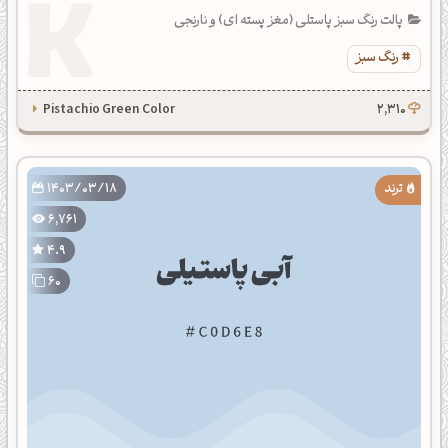
پالت رنگ سبز پاستلی (مغز پسته ای) و نارنجی
رنگ سبز
Pistachio Green Color
2,310
1403/03/18
6,761
4.9
60