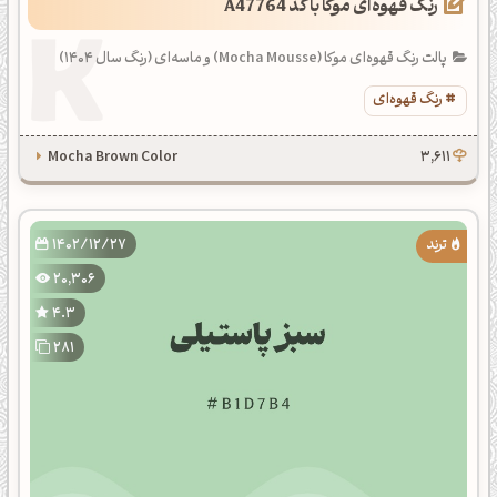
رنگ قهوه‌ای موکا با کد A47764
پالت رنگ قهوه‌ای موکا (Mocha Mousse) و ماسه‌ای (رنگ سال 1404)
رنگ قهوه‌ای
Mocha Brown Color
3,611
1402/12/27
20,306
4.3
281