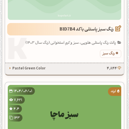
رنگ سبز پاستلی با کد B1D7B4
پالت رنگ پاستلی هلویی، سبز و کرم استخوانی (رنگ سال 1403)
رنگ سبز
Pastel Green Color
4,844
1404/06/01
7,621
4.4
143