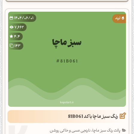
1404/06/01
7,662
4.4
143
رنگ سبز ماچا با کد 81B061
پالت رنگ سبز ماچا، نارنجی مسی و خاکی روشن