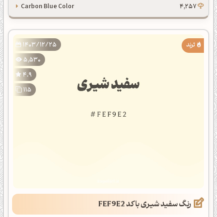
Carbon Blue Color
4,257
1403/12/25
5,530
4.9
115
رنگ سفید شیری با کد FEF9E2