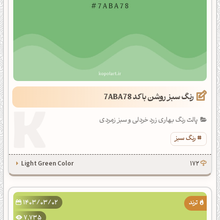
رنگ سبز روشن با کد 7ABA78
پالت رنگ بهاری زرد خردلی و سبز زمردی
رنگ سبز
Light Green Color
172
1403/03/02
7,735