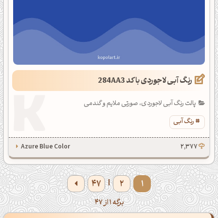
رنگ آبی لاجوردی با کد 284AA3
پالت رنگ آبی لاجوردی، صورتی ملایم و گندمی
رنگ آبی
Azure Blue Color
2,377
47
2
1
|
برگه 1 از 47