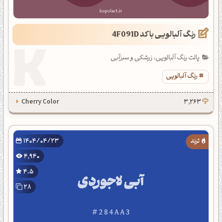
رنگ آلبالویی با کد 4F091D
پالت رنگ آلبالویی، زرشکی و سبزآبی
رنگ آلبالویی
Cherry Color
3,263
1404/04/23
4,940
4.5
28