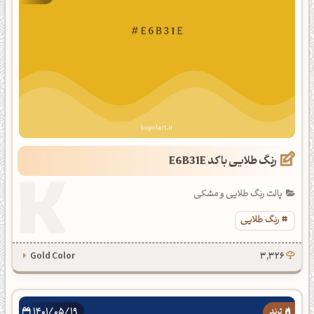
رنگ طلایی با کد E6B31E
پالت رنگ طلایی و مشکی
رنگ طلایی
Gold Color
3,326
1401/05/19