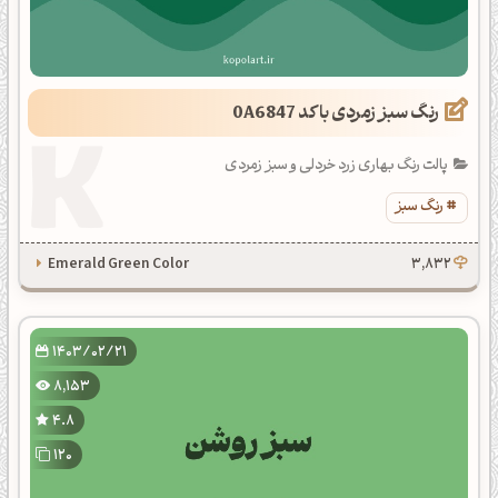
رنگ سبز زمردی با کد 0A6847
پالت رنگ بهاری زرد خردلی و سبز زمردی
رنگ سبز
Emerald Green Color
3,832
1403/02/21
8,153
4.8
120