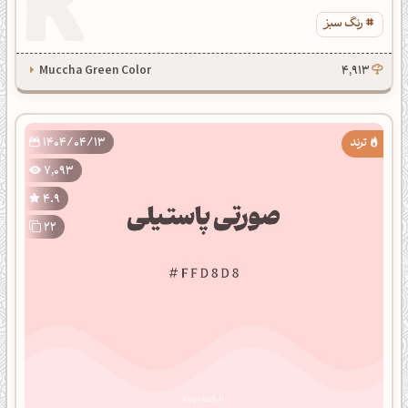
رنگ سبز
Muccha Green Color
4,913
1404/04/13
7,093
4.9
22