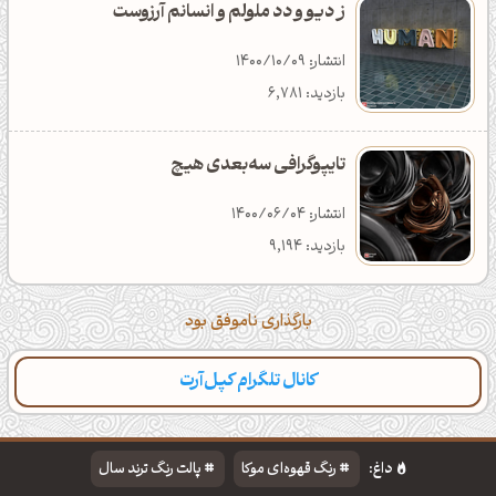
ز دیو و دد ملولم و انسانم آرزوست
انتشار: 1400/10/09
بازدید: 6,781
تایپوگرافی سه‌بعدی هیچ
انتشار: 1400/06/04
بازدید: 9,194
بارگذاری ناموفق بود
کانال تلگرام کپل‌آرت
داغ:
رنگ قهوه‌ای موکا
پالت رنگ ترند سال