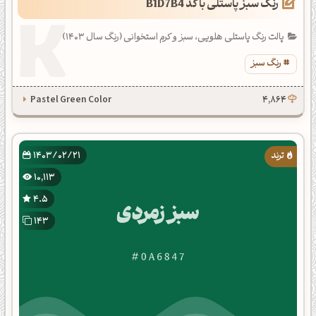
رنگ سبز پاستلی با کد B1D7B4
پالت رنگ پاستلی هلویی، سبز و کرم استخوانی (رنگ سال 1403)
رنگ سبز
Pastel Green Color
4,864
1403/02/21
10,113
4.5
143