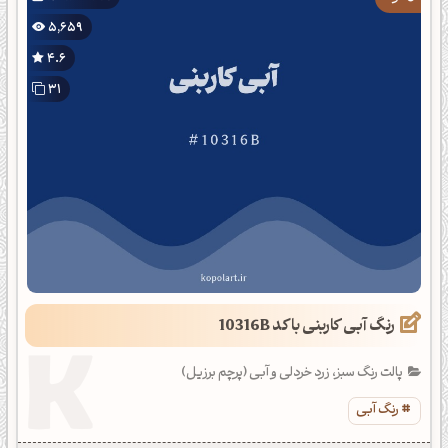
5,659
4.6
31
رنگ آبی کاربنی با کد 10316B
پالت رنگ سبز، زرد خردلی و آبی (پرچم برزیل)
رنگ آبی