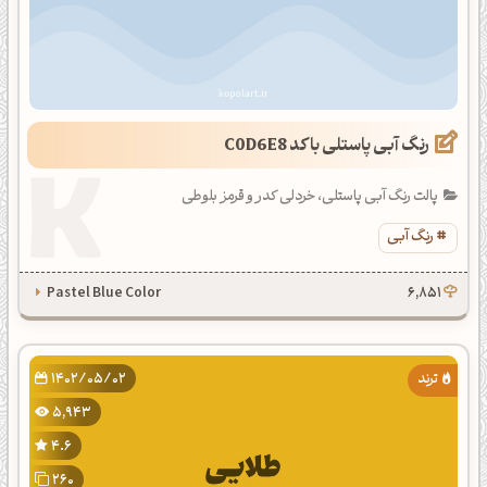
رنگ آبی پاستلی با کد C0D6E8
پالت رنگ آبی پاستلی، خردلی کدر و قرمز بلوطی
رنگ آبی
Pastel Blue Color
6,851
1402/05/02
5,943
4.6
260