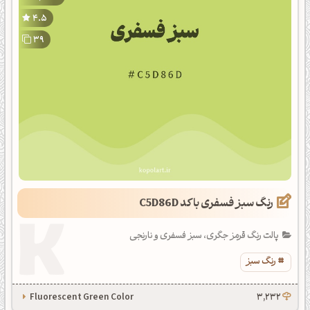
4.5
39
رنگ سبز فسفری با کد C5D86D
پالت رنگ قرمز جگری، سبز فسفری و نارنجی
رنگ سبز
Fluorescent Green Color
3,232