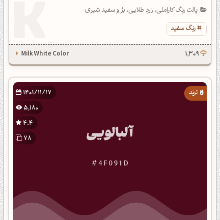
پالت رنگ کاراملی، زرد طلایی، بژ و سفید شیری
رنگ سفید
Milk White Color
1,309
1401/11/17
5,180
4.4
78