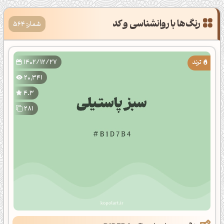
شمار: 564
1402/12/27
20,341
4.3
281