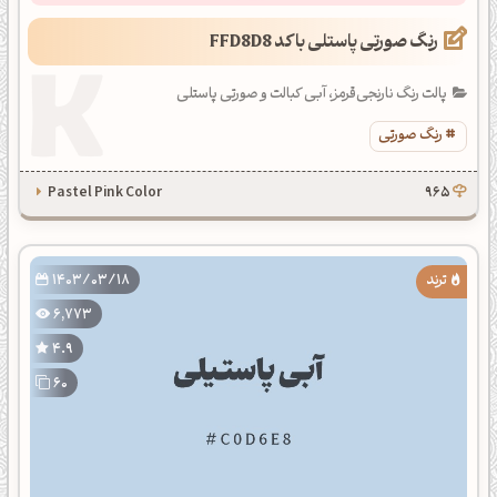
رنگ صورتی پاستلی با کد FFD8D8
پالت رنگ نارنجی‌قرمز، آبی کبالت و صورتی پاستلی
رنگ صورتی
Pastel Pink Color
965
1403/03/18
6,773
4.9
60