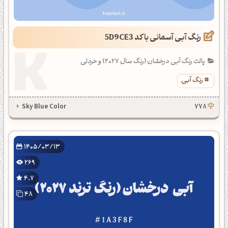
رنگ آبی آسمانی با کد 5D9CE3
پالت رنگ آبی درخشان (رنگ سال 2027) و خردلی
رنگ آبی
Sky Blue Color
778
1405/03/13
269
4.7
48