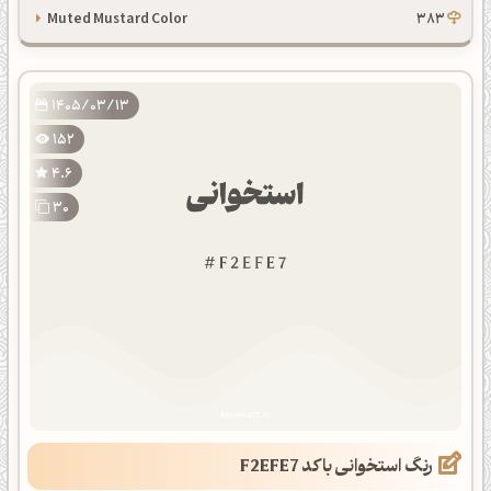
Muted Mustard Color
383
1405/03/13
152
4.6
30
رنگ استخوانی با کد F2EFE7