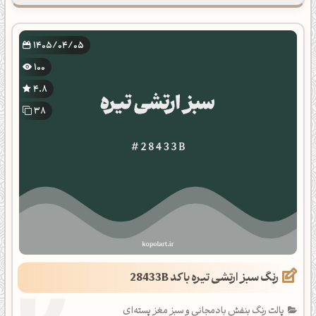
1405/04/05
100
4.8
38
رنگ سبز ارتشی تیره با کد 28433B
پالت رنگ بنفش بادمجانی و سبز مغز پسته‌ای