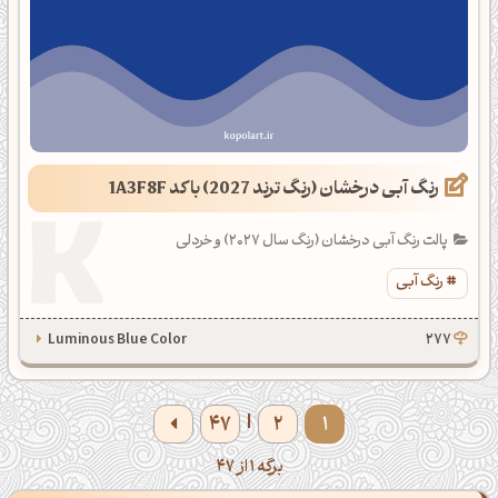
رنگ آبی درخشان (رنگ ترند 2027) با کد 1A3F8F
پالت رنگ آبی درخشان (رنگ سال 2027) و خردلی
رنگ آبی
Luminous Blue Color
277
47
2
1
|
برگه 1 از 47