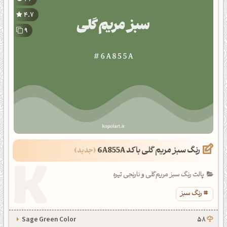
4.7
9
رنگ سبز مریم گلی با کد 6A855A
پالت رنگ سبز مریم‌گلی و نارنجی تیره
رنگ سبز
Sage Green Color
58