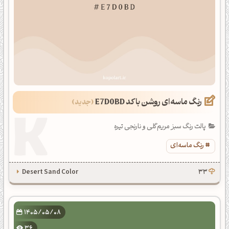
رنگ ماسه‌ای روشن با کد E7D0BD
پالت رنگ سبز مریم‌گلی و نارنجی تیره
رنگ ماسه‌ای
Desert Sand Color
33
1405/05/08
36