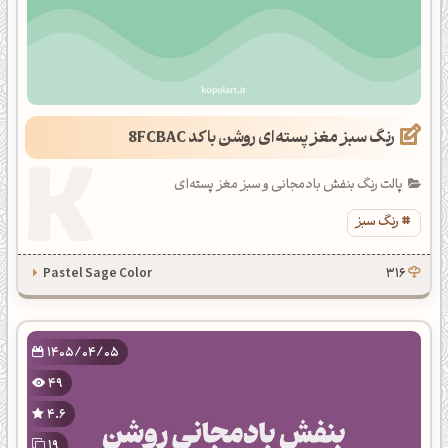
رنگ سبز مغز پسته‌ای روشن با کد 8FCBAC
پالت رنگ بنفش بادمجانی و سبز مغز پسته‌ای
رنگ سبز
Pastel Sage Color
316
1405/04/05
49
4.6
19