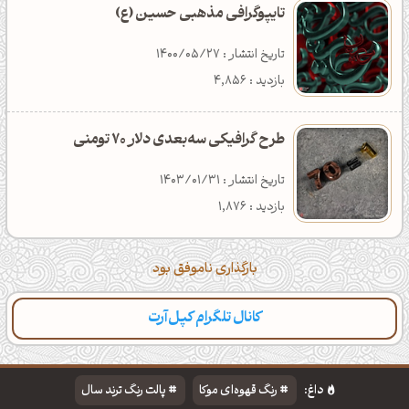
تایپوگرافی مذهبی حسین (ع)
تاریخ انتشار : 1400/05/27
بازدید : 4,856
طرح گرافیکی سه‌بعدی دلار 70 تومنی
تاریخ انتشار : 1403/01/31
بازدید : 1,876
بارگذاری ناموفق بود
کانال تلگرام کپل‌آرت
داغ:
رنگ قهوه‌ای موکا
پالت رنگ ترند سال