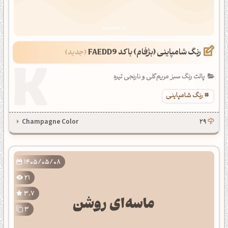
رنگ شامپاینی (بژفام) با کد FAEDD9
پالت رنگ سبز مریم‌گلی و نارنجی تیره
رنگ شامپاینی
Champagne Color
29
1405/05/08
21
3.7
3