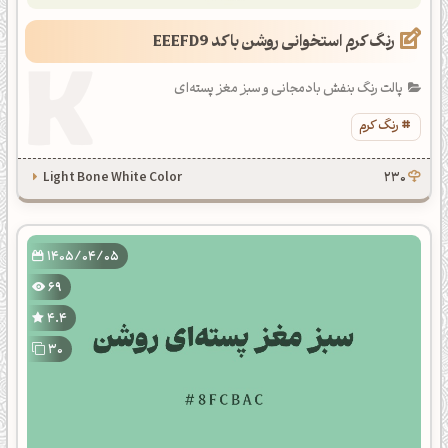
رنگ کرم استخوانی روشن با کد EEEFD9
پالت رنگ بنفش بادمجانی و سبز مغز پسته‌ای
رنگ کرم
Light Bone White Color
230
1405/04/05
69
4.4
30