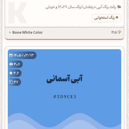
پالت رنگ آبی درخشان (رنگ سال 2027) و خردلی
رنگ استخوانی
Bone White Color
218
1405/03/13
407
4.6
47