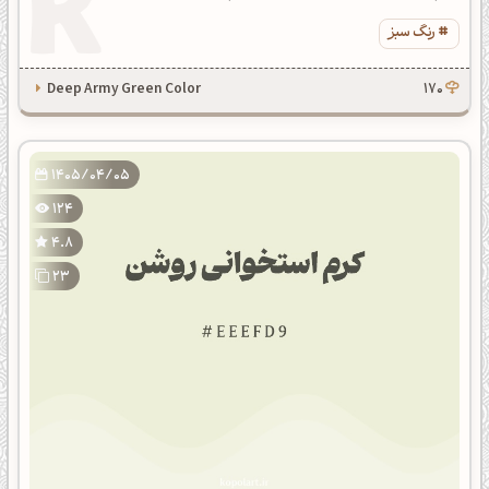
رنگ سبز
Deep Army Green Color
170
1405/04/05
124
4.8
23