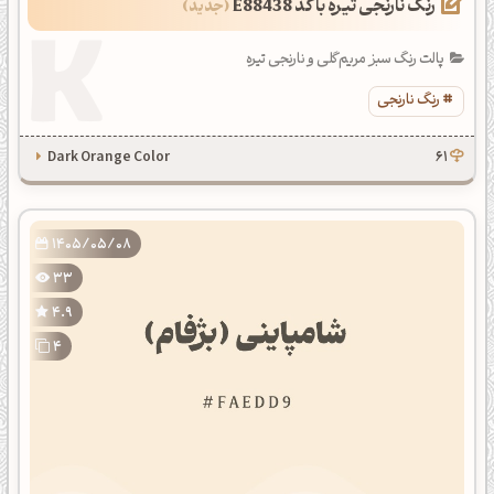
رنگ نارنجی تیره با کد E88438
پالت رنگ سبز مریم‌گلی و نارنجی تیره
رنگ نارنجی
Dark Orange Color
61
1405/05/08
33
4.9
4