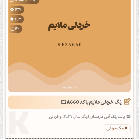
1405/03/13
137
4.3
42
رنگ خردلی ملایم با کد E2A660
پالت رنگ آبی درخشان (رنگ سال 2027) و خردلی
رنگ خردلی