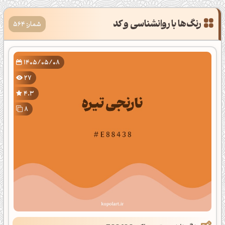
شمار: 564
1405/05/08
27
4.3
8