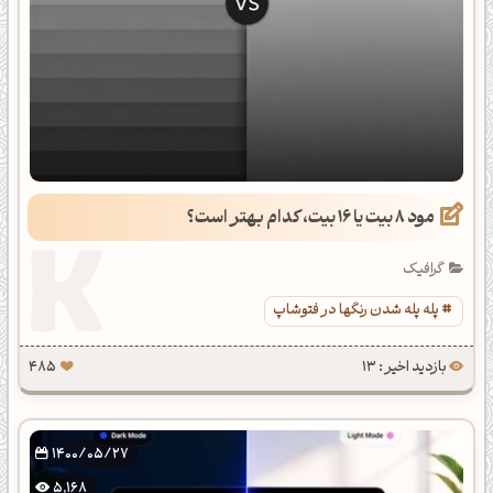
مود 8 بیت یا 16 بیت، کدام بهتر است؟
گرافیک
پله پله شدن رنگها در فتوشاپ
بازدید اخیر : 13
485
1400/05/27
5,168