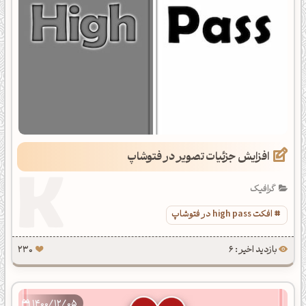
افزایش جزئیات تصویر در فتوشاپ
گرافیک
افکت high pass در فتوشاپ
بازدید اخیر : 6
230
1400/12/05