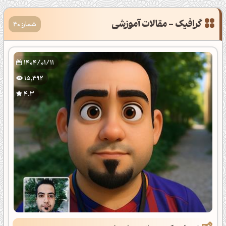
گرافیک - مقالات آموزشی
شمار: 40
1404/01/11
15,492
4.3