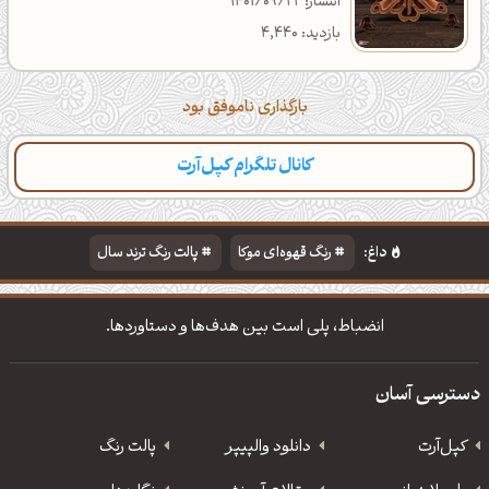
انتشار: 1401/09/22
بازدید: 4,440
بارگذاری ناموفق بود
کانال تلگرام کپل‌آرت
داغ:
رنگ قهوه‌ای موکا
پالت رنگ ترند سال
دانلود والپیپر مذهبی
تایپوگرافی شعر مولانا
انضباط، پلی است بین هدف‌ها و دستاوردها.
دسترسی آسان
کپل‌آرت
دانلود‌ والپیپر
پالت رنگ