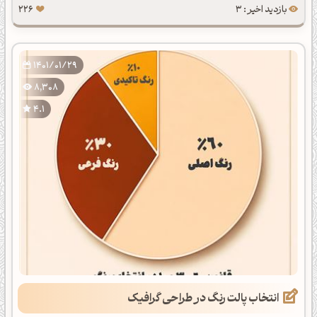
بازدید اخیر : 3
226
1401/01/29
8,308
4.1
انتخاب پالت رنگ در طراحی گرافیک