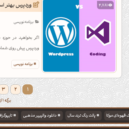
وردپرس بهتر است
4,781
برنامه‌نویسی
اگر بخواهید در حوزه 
وردپرس پیش روی شماست.
برنامه نویسی
3
2
1
برگه 1 از 4
 قهوه‌ای موکا
پالت رنگ ترند سال
دانلود والپیپر مذهبی
تایپوگرا