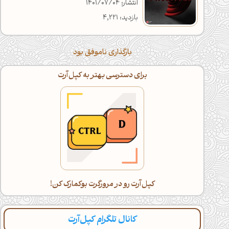
انتشار: 1401/07/04
بازدید: 4,221
بارگذاری ناموفق بود
اگه خسته شدی، با گوشی ادامه بده!
دراز بکش و کپل‌آرت رو اسکرول کن(:
کانال تلگرام کپل‌آرت