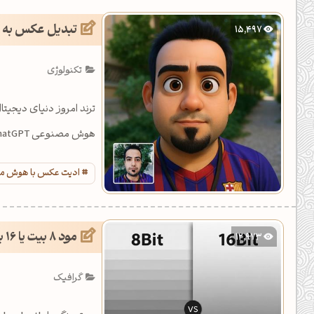
یل کدهای رنگ
تبدیل عکس به ا
15,497
تن رنگ مکمل
تکنولوژی
ده تمام ابزارها
هوش مصنوعی ChatGPT است، با آموزش کامل آن به صورت قدم به قدم همراه باشید.
ادیت عکس با هوش مصنوعی
مود 8 بیت یا 16 بیت، کدام بهتر است؟
12,973
گرافیک