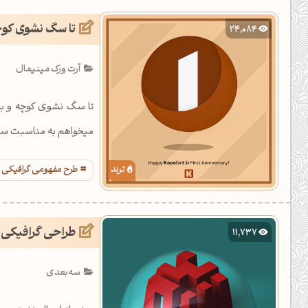
یل کدهای رنگ
تا سگ نشوی کوچه
24,084
تن رنگ مکمل
آرت ورک مینیمال
ده تمام ابزارها
تا سگ نشوی کوچه و با
میخواهم به مناسبت سالگ
طرح مفهومی گرافیکی
طراحی گرافیکی ز
11,737
سه‌بعدی