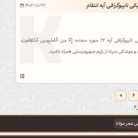
کی تایپوگرافی آیه انتقام
1403/01/26
با طرح گرافیکی مذهبی تایپوگرافی آیه 22 سوره سجده، إِنّا مِنَ الْمُجْرِمِينَ مُنْتَقِمُونَ،
 و موشکی سپاه از رژیم صهیونیستی همراه باشید.
6
فی شعر مولانا