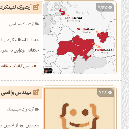
آرت‌ورک لنینگراد
7,925
آرت ورک سیاسی
حتما با استالینگراد و
خلاقانه، اوکراین به عن
طراحی گرافیک خلاقانه
مهندس واقعی 
7,281
آرت ورک مینیمال
پنجمین روز از آخرین 