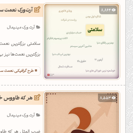
آرت‌ورک نعمت س
8,864
آرت ورک مینیمال
سلامتی بزرگترین نعمت 
بزرگترین نعمت‌ها نیز ب
طرح گرافیکی نعمت سل
هر که طاووس خو
8,553
آرت ورک مینیمال
ضرب المثل هر که طاوو