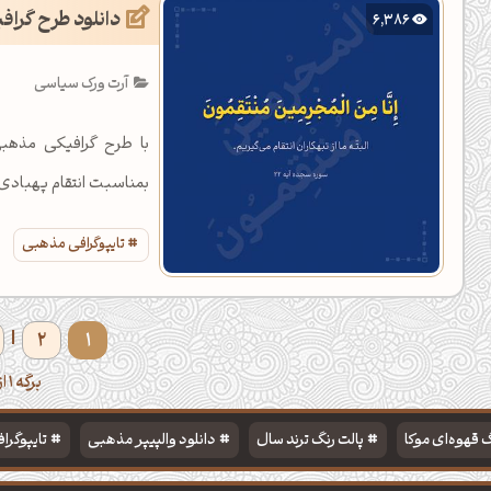
دانلود طرح گرافی
6,386
آرت ورک سیاسی
بمناسبت انتقام پهبادی
تایپوگرافی مذهبی
2
1
|
برگه 1 از 6
 قهوه‌ای موکا
پالت رنگ ترند سال
دانلود والپیپر مذهبی
تایپوگرا