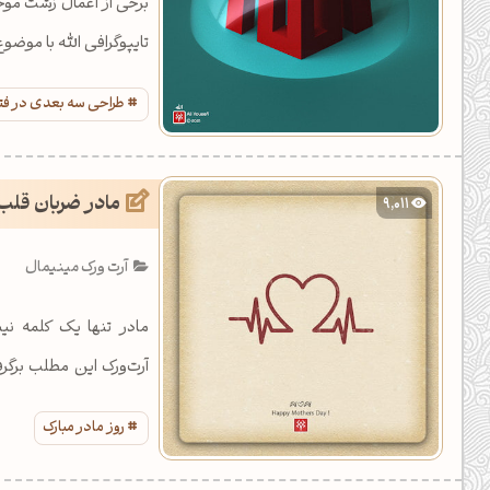
برخی از اعمال زشت موج
تایپوگرافی الله با موض
طراحی سه بعدی در ف
مادر ضربان قلب
9,011
آرت ورک مینیمال
مادر تنها یک کلمه نی
شده است.
روز مادر مبارک