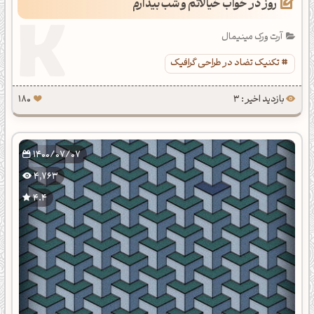
روز در خواب خیالاتم و شب بیدارم
آرت ورک مینیمال
تکنیک تضاد در طراحی گرافیک
بازدید اخیر : 3
180
1400/07/07
4,763
4.4