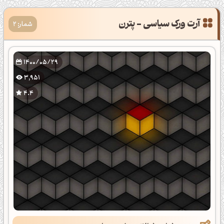
آرت ورک سیاسی - پترن
شمار: 2
1400/05/29
3,951
4.4