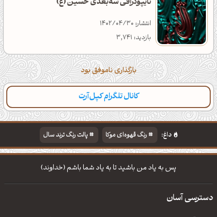
تایپوگرافی سه‌بعدی حسین (ع)
انتشار: 1402/04/30
بازدید: 3,741
بارگذاری ناموفق بود
کانال تلگرام کپل‌آرت
داغ:
رنگ قهوه‌ای موکا
پالت رنگ ترند سال
دانلود والپیپر مذهبی
تایپوگرافی شعر مولانا
پس به یاد من باشید تا به یاد شما باشم (خداوند)
دسترسی آسان