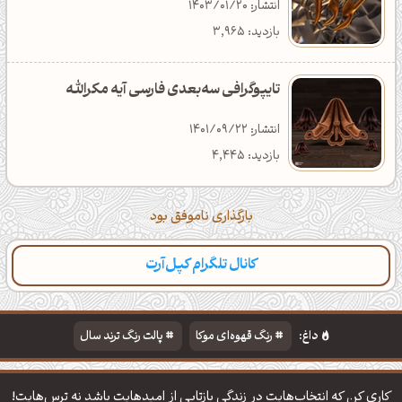
انتشار: 1403/01/20
بازدید: 3,965
تایپوگرافی سه‌بعدی فارسی آیه مکرالله
انتشار: 1401/09/22
بازدید: 4,445
بارگذاری ناموفق بود
کانال تلگرام کپل‌آرت
داغ:
رنگ قهوه‌ای موکا
پالت رنگ ترند سال
دانلود والپیپر مذهبی
تایپوگرافی شعر مولانا
کاری کن که انتخاب‌هایت در زندگی بازتابی از امیدهایت باشد نه ترس‌هایت!