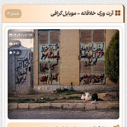
آرت ورک خلاقانه - موبایل‌گرافی
شمار: 3
(عکاسی با موبایل)
1404/07/16
691
4.5