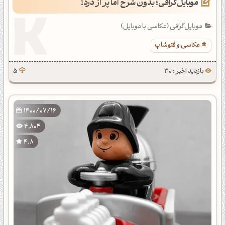
موبایل‌گرافی؛ بدون شرح اما پر از درد!
موبایل‌گرافی (عکاسی با موبایل)
عکاسی و فتوشاپ
بازدید اخیر : 30
5
1400/07/16
4,804
4.8