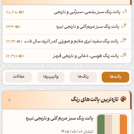
رندر رئال
پالت رنگ طلایی
والپیپر برنامه نویسی
3
پالت رنگ سبز یشمی، سبزآبی و نارنجی
10,680
رندر سورئال
پالت رنگ فصل‌ها
48
والپیپر خاص
32
پالت رنگ سبز مریم‌گلی و نارنجی تیره
233
ادوبی ایلوستریتور
9
پالت رنگ فصل بهار
والپیپر میوه
2
پالت رنگ سفید ابری ملایم و صورتی کدر (ترند سال 1405)
2,241
سبک ماندالا
پالت رنگ فصل پاییز
والپیپر استوک پرچمداران
پالت رنگ طوسی، ذغالی و نارنجی قرمز
6
6,378
خلاقانه
پالت رنگ فصل تابستان
والپیپر ماشین و موتور
2
پالت‌ها
رنگ‌ها
والپیپرها
مقالات
پترن
پالت رنگ فصل زمستان
والپیپر بازی و انیمیشن
7
ادوبی افترافکتس
8
‌تازه‌ترین پالت‌های رنگ
پالت رنگ میوه و خوراکی
39
ویدئو تایم لپس
پالت رنگ هندوانه
پالت رنگ سبز مریم‌گلی و نارنجی تیره
انیمیشن خلاقانه
پالت رنگ زرشکی
انتشار: 1405/05/08