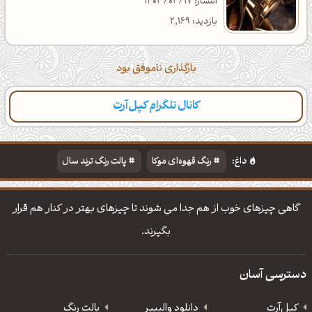
انتشار: 1403/04/17
بازدید: 2,169
بارگذاری ناموفق بود
کانال تلگرام کپل‌آرت
داغ:
رنگ قهوه‌ای موکا
پالت رنگ ترند سال
دانلود والپیپر مذهبی
تایپوگرافی شعر مولانا
گاهی چیزهای خوب از هم جدا می شوند تا چیزهای بهتر در کنار هم قرار
بگیرند.
دسترسی آسان
کپل‌آرت
دانلود‌ والپیپر
پالت رنگ