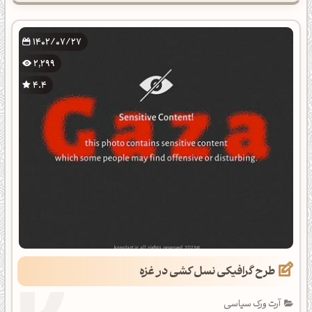
1402/07/27
2,299
4.4
طرح گرافیکی نسل کشی در غزه
آرت ورک سیاسی