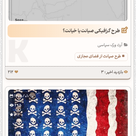
طرح گرافیکی صیانت یا خیانت؟
آرت ورک سیاسی
طرح صیانت از فضای مجازی
بازدید اخیر : 3
212
1405/01/10
295
4.1