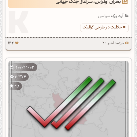
بحران اوکراین، سرآغاز جنگ جهانی
آرت ورک سیاسی
خلاقیت در طراحی گرافیک
بازدید اخیر : 2
142
1400/12/03
3,374
4.1