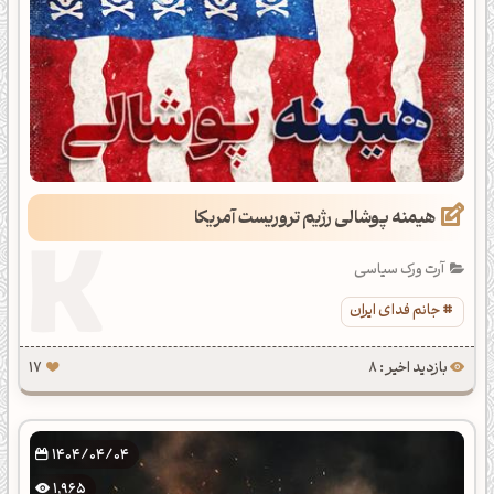
هیمنه پوشالی رژیم تروریست آمریکا
آرت ورک سیاسی
جانم فدای ایران
بازدید اخیر : 8
17
1404/04/04
1,965