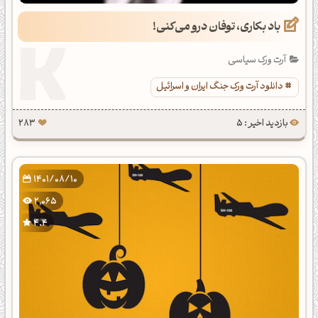
باد بکاری، توفان درو می‌کنی!
آرت ورک سیاسی
دانلود آرت ورک جنگ ایران و اسرائیل
بازدید اخیر : 5
283
1401/08/10
2,065
4.4