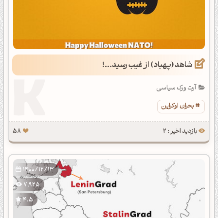
شاهد (پهباد) از غیب رسید...!
آرت ورک سیاسی
بحران اوکراین
بازدید اخیر : 2
58
1400/12/13
7,925
4.5