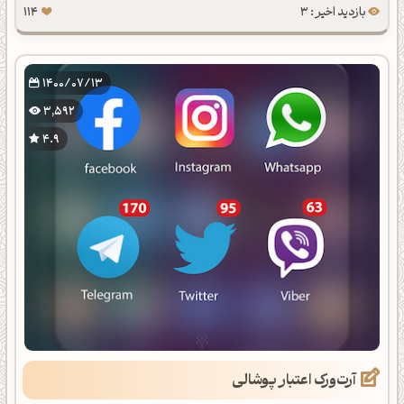
بازدید اخیر : 3
114
1400/07/13
3,592
4.9
آرت‌ورک اعتبار پوشالی