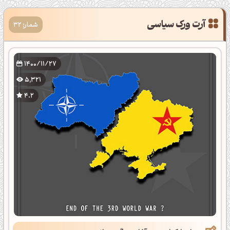
آرت ورک سیاسی
شمار: 32
1400/11/27
5,321
4.2